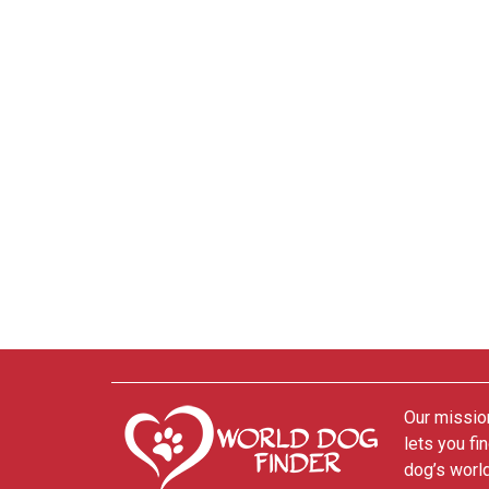
Our mission
lets you fi
dog’s world