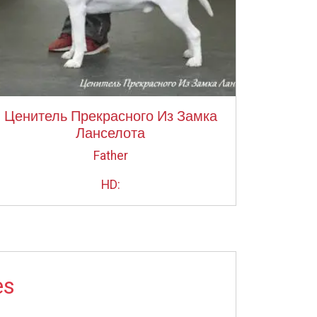
Ценитель Прекрасного Из Замка
Ланселота
Father
HD:
es