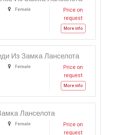
Female
Price on
request
More info
еди Из Замка Ланселота
Female
Price on
request
More info
Замка Ланселота
Female
Price on
request