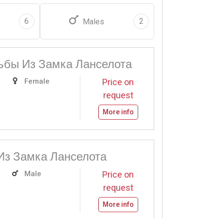
6
2
Males
ьбы Из Замка Ланселота
Female
Price on
request
More info
Из Замка Ланселота
Male
Price on
request
More info