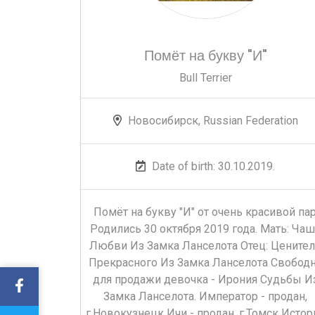
Помёт на букву "И"
Bull Terrier
Новосибирск, Russian Federation
Date of birth: 30.10.2019.
Помёт на букву "И" от очень красивой па
Родились 30 октября 2019 года. Мать: Чаш
Любви Из Замка Ланселота Отец: Цените
Прекрасного Из Замка Ланселота Свобод
для продажи девочка - Ирония Судьбы И
Замка Ланселота. Император - продан,
г.Новокузнецк Ичи - продан, г.Томск Истор