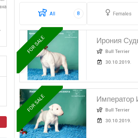
ана
8
All
Females
-
,
FOR SALE
Ирония Суд
Bull Terrier
30.10.2019.
FOR SALE
Император 
Bull Terrier
30.10.2019.