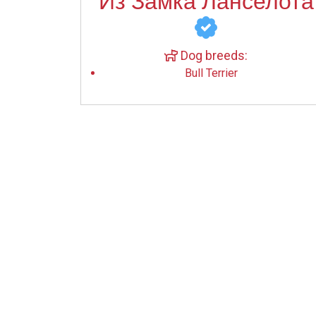
Из Замка Ланселота
Dog breeds:
Bull Terrier