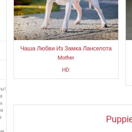
Чаша Любви Из Замка Ланселота
Mother
HD:
ры!
а
ль
на
Puppi
з
ия