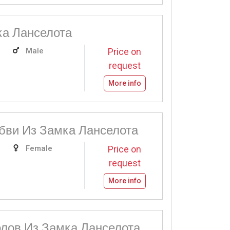
ка Ланселота
Male
Price on
request
More info
бви Из Замка Ланселота
Female
Price on
request
More info
олов Из Замка Ланселота