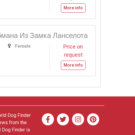
More info
мана Из Замка Ланселота
Female
Price on
request
More info
orld Dog Finder
news from the
d Dog Finder is