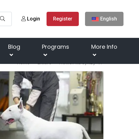
Login
Register
English
Blog
Programs
More Info
Home
Litters
Помёт на букву "И"