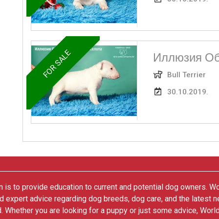
FOR SALE
Иллюзия Об
Bull Terrier
30.10.2019.
 is to provide education to current and potential dog owners. W
nd expert advice regarding dog breeds, dog care, and the latest 
. Whether you are looking for a puppy or just some advice, Worl