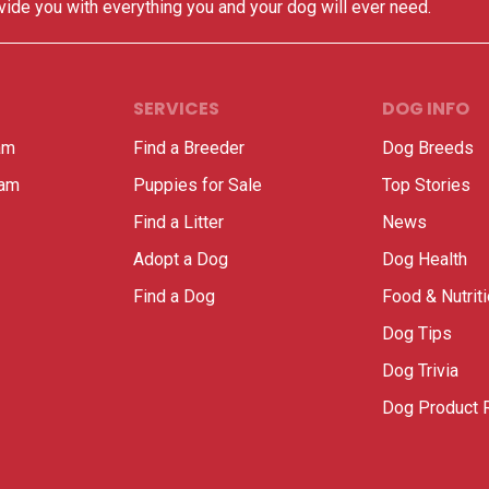
vide you with everything you and your dog will ever need.
SERVICES
DOG INFO
am
Find a Breeder
Dog Breeds
ram
Puppies for Sale
Top Stories
Find a Litter
News
Adopt a Dog
Dog Health
Find a Dog
Food & Nutrit
Dog Tips
Dog Trivia
Dog Product 