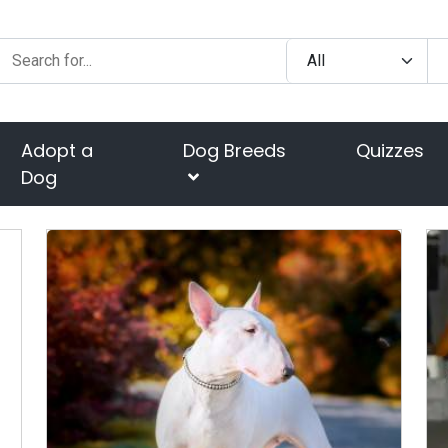
Adopt a
Dog Breeds
Quizzes
Dog