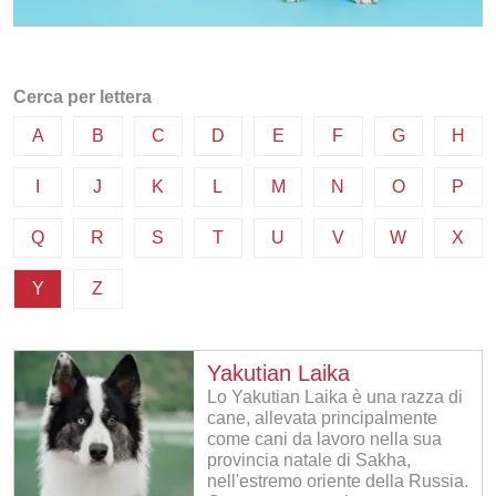
Cerca per lettera
A
B
C
D
E
F
G
H
I
J
K
L
M
N
O
P
Q
R
S
T
U
V
W
X
Y
Z
Yakutian Laika
Lo Yakutian Laika è una razza di
cane, allevata principalmente
come cani da lavoro nella sua
provincia natale di Sakha,
nell'estremo oriente della Russia.