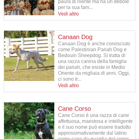
paura di niente ma ha un debole
per la sua fam...
Vedi altro
Canaan Dog
Canaan Dog è anche conosciuto
come Palestinian Pariah Dog e
Bedouin Sheepdog. Si tratta di
una razza canina della famiglia
dei pariah, che esiste in Medio
Oriente da migliaia di anni. Oggi,
ci sono tr...
Vedi altro
Cane Corso
Cane Corso è una razza di cane
affettuosa, maestosa e intelligente
e il suo nome può essere tradotto
approssimativamente dal latino
come cane da guardia del corpo.