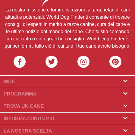
La nostra missione è fornire istruzione ai proprietari di cani
attuali e potenziali. World Dog Finder ti consente di trovare
consigli di esperti in merito a razze canine, cura del cane e
le ultime notizie dal mondo del cane. Che tu stia cercando
un cucciolo o solo qualche consiglio, World Dog Finder è
qui per fornirti tutto ciò di cui tu e il tuo cane avrete bisogno.
WDF
Riguardo a noi
PROGRAMMA
Cos'è World Dog Finder
Programma Allevatore
TROVA UN CANE
Quali associazioni accettiamo?
Programma per toelettatori
Trova un allevatore
INFORMAZIONI IN PIU
Contatto
Compra un cane
Razze di cani
LA NOSTRA SCELTA
I nostri partner