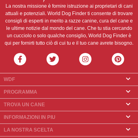
La nostra missione è fornire istruzione ai proprietari di cani
attuali e potenziali. World Dog Finder ti consente di trovare
consigli di esperti in merito a razze canine, cura del cane e
le ultime notizie dal mondo del cane. Che tu stia cercando
un cucciolo o solo qualche consiglio, World Dog Finder è
qui per fornirti tutto ciò di cui tu e il tuo cane avrete bisogno.
WDF
Riguardo a noi
PROGRAMMA
Cos'è World Dog Finder
Programma Allevatore
TROVA UN CANE
Quali associazioni accettiamo?
Programma per toelettatori
Trova un allevatore
INFORMAZIONI IN PIU
Contatto
Compra un cane
Razze di cani
LA NOSTRA SCELTA
I nostri partner
Trova una cucciolata
Storie principali