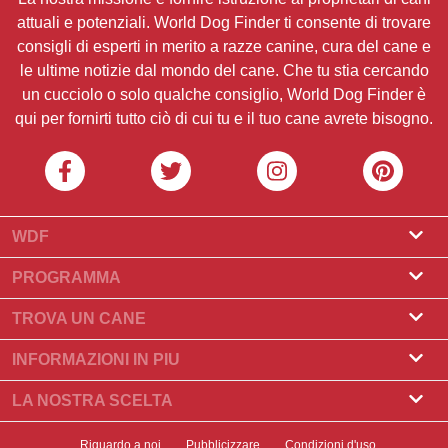
attuali e potenziali. World Dog Finder ti consente di trovare
consigli di esperti in merito a razze canine, cura del cane e
le ultime notizie dal mondo del cane. Che tu stia cercando
un cucciolo o solo qualche consiglio, World Dog Finder è
qui per fornirti tutto ciò di cui tu e il tuo cane avrete bisogno.
WDF
Riguardo a noi
PROGRAMMA
Cos'è World Dog Finder
Programma Allevatore
TROVA UN CANE
Quali associazioni accettiamo?
Programma per toelettatori
Trova un allevatore
INFORMAZIONI IN PIU
Contatto
Compra un cane
Razze di cani
LA NOSTRA SCELTA
I nostri partner
Trova una cucciolata
Storie principali
Cosa fare se il Suo cane mangia cioccolato?
Newsletter
Riguardo a noi
Pubblicizzare
Condizioni d'uso