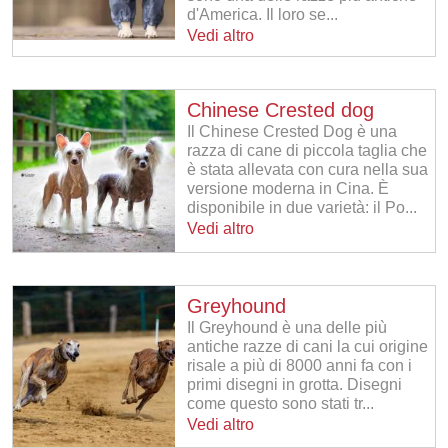
d'America. Il loro se...
Vedi altro
Chinese Crested dog
Il Chinese Crested Dog è una
razza di cane di piccola taglia che
è stata allevata con cura nella sua
versione moderna in Cina. È
disponibile in due varietà: il Po...
Vedi altro
Greyhound
Il Greyhound è una delle più
antiche razze di cani la cui origine
risale a più di 8000 anni fa con i
primi disegni in grotta. Disegni
come questo sono stati tr...
Vedi altro