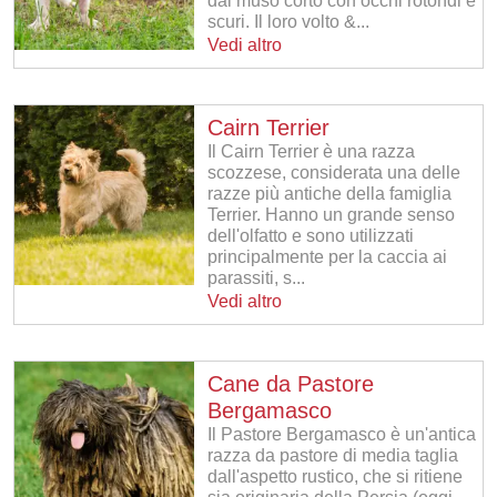
dal muso corto con occhi rotondi e
scuri. Il loro volto &...
Vedi altro
Cairn Terrier
Il Cairn Terrier è una razza
scozzese, considerata una delle
razze più antiche della famiglia
Terrier. Hanno un grande senso
dell'olfatto e sono utilizzati
principalmente per la caccia ai
parassiti, s...
Vedi altro
Cane da Pastore
Bergamasco
Il Pastore Bergamasco è un'antica
razza da pastore di media taglia
dall'aspetto rustico, che si ritiene