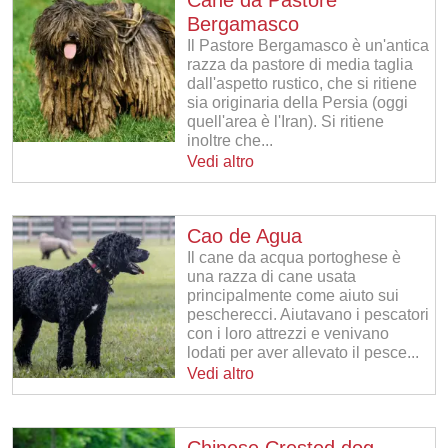
Bergamasco
Il Pastore Bergamasco è un'antica
razza da pastore di media taglia
dall'aspetto rustico, che si ritiene
sia originaria della Persia (oggi
quell'area è l'Iran). Si ritiene
inoltre che...
Vedi altro
Cao de Agua
Il cane da acqua portoghese è
una razza di cane usata
principalmente come aiuto sui
pescherecci. Aiutavano i pescatori
con i loro attrezzi e venivano
lodati per aver allevato il pesce...
Vedi altro
Chinese Crested dog