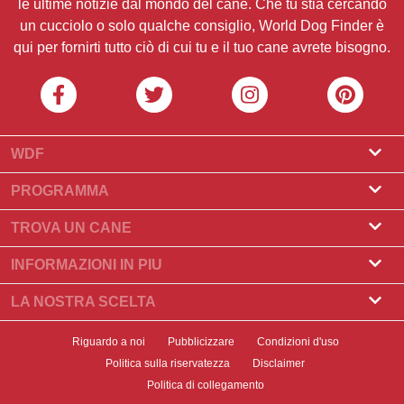
le ultime notizie dal mondo del cane. Che tu stia cercando
un cucciolo o solo qualche consiglio, World Dog Finder è
qui per fornirti tutto ciò di cui tu e il tuo cane avrete bisogno.
WDF
Riguardo a noi
PROGRAMMA
Cos'è World Dog Finder
Programma Allevatore
TROVA UN CANE
Quali associazioni accettiamo?
Programma per toelettatori
Trova un allevatore
INFORMAZIONI IN PIU
Contatto
Compra un cane
Razze di cani
LA NOSTRA SCELTA
I nostri partner
Trova una cucciolata
Storie principali
Cosa fare se il Suo cane mangia cioccolato?
Newsletter
Riguardo a noi
Pubblicizzare
Condizioni d'uso
Adotta un cane
Notizia
I 10 migliori cani da scegliere per vivere in appartamento
Politica sulla riservatezza
Disclaimer
Banners
Trova un cane
Salute del cane
Politica di collegamento
Guida introduttiva alla formazione con Clicker
Badges