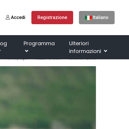
Accedi
Registrazione
Italiano
log
Programma
Ulteriori
informazioni
Homepage
Razze di cani
Yakutian Laika