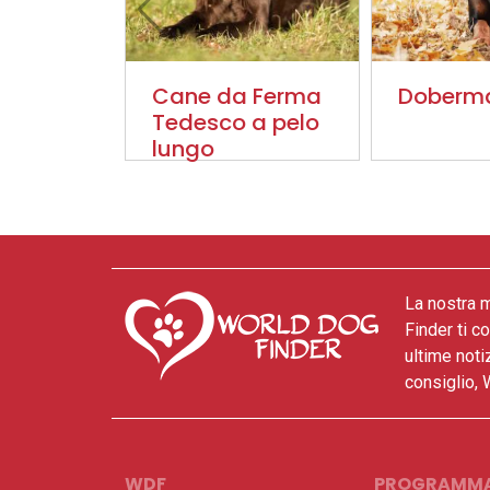
Cane da Ferma
Doberm
Tedesco a pelo
lungo
La nostra m
Finder ti c
ultime noti
consiglio, 
WDF
PROGRAMM