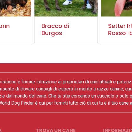
ann
Bracco di
Setter I
Burgos
Rosso-
issione è fornire istruzione ai proprietari di cani attuali e potenz
onsente di trovare consigli di esperti in merito a razze canine, cur
zie dal mondo del cane. Che tu stia cercando un cucciolo o solo 
World Dog Finder è qui per fornirti tutto ciò di cui tu e il tuo cane
A
TROVA UN CANE
INFORMAZIO