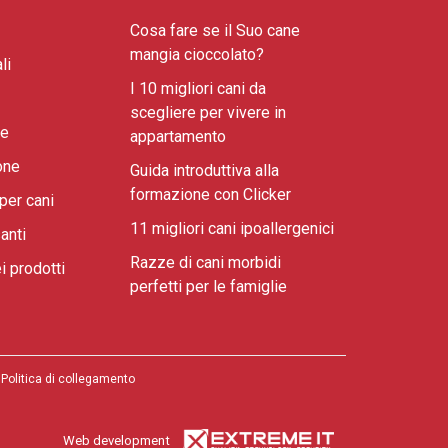
Cosa fare se il Suo cane
mangia cioccolato?
li
I 10 migliori cani da
scegliere per vivere in
ne
appartamento
one
Guida introduttiva alla
formazione con Clicker
per cani
11 migliori cani ipoallergenici
anti
Razze di cani morbidi
i prodotti
perfetti per le famiglie
Politica di collegamento
Web development