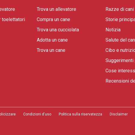
evatore
Trova un allevatore
Razze di cani
toelettatori
Compra un cane
Storie principa
Trova una cucciolata
Notizia
Adotta un cane
Salute del ca
Trova un cane
Cibo e nutrizi
Suggerimenti 
Cose interess
Recensioni de
blicizzare
Condizioni d'uso
Politica sulla riservatezza
Disclaimer