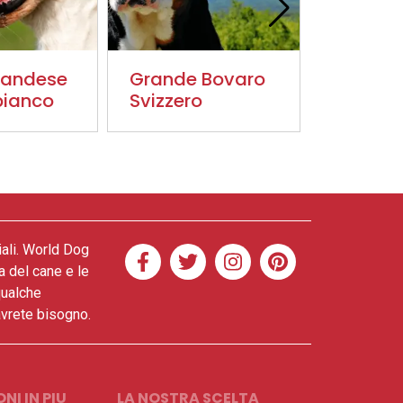
rlandese
Grande Bovaro
Magyar
bianco
Svizzero
iali. World Dog
a del cane e le
qualche
 avrete bisogno.
NI IN PIU
LA NOSTRA SCELTA