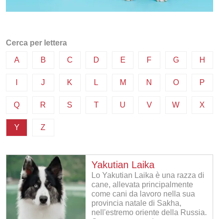
Cerca per lettera
A
B
C
D
E
F
G
H
I
J
K
L
M
N
O
P
Q
R
S
T
U
V
W
X
Y
Z
Yakutian Laika
Lo Yakutian Laika è una razza di
cane, allevata principalmente
come cani da lavoro nella sua
provincia natale di Sakha,
nell'estremo oriente della Russia.