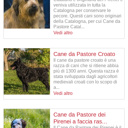
veniva utilizzata in tutta la
Catalogna per conservare le
pecore. Questi cani sono originari
della Catalogna, per cui Cane da
Pastore Catal...
Vedi altro
Cane da Pastore Croato
Il cane da pastore croato è una
razza di cani che si ritiene abbia
più di 1300 anni. Questa razza è
stata sviluppata dagli agricoltori
medievali croati con lo scopo di
a...
Vedi altro
Cane da Pastore dei
Pirenei a faccia ras...
Il Cane da Pastore dei Pirenei è il