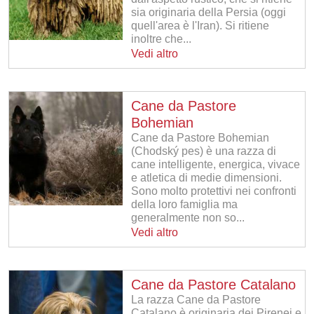
sia originaria della Persia (oggi
quell'area è l'Iran). Si ritiene
inoltre che...
Vedi altro
Cane da Pastore
Bohemian
Cane da Pastore Bohemian
(Chodský pes) è una razza di
cane intelligente, energica, vivace
e atletica di medie dimensioni.
Sono molto protettivi nei confronti
della loro famiglia ma
generalmente non so...
Vedi altro
Cane da Pastore Catalano
La razza Cane da Pastore
Catalano è originaria dei Pirenei e