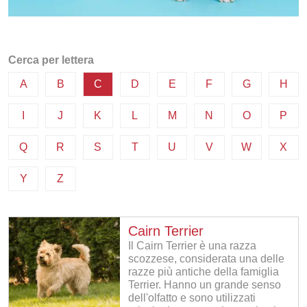
Cerca per lettera
A
B
C
D
E
F
G
H
I
J
K
L
M
N
O
P
Q
R
S
T
U
V
W
X
Y
Z
Cairn Terrier
Il Cairn Terrier è una razza
scozzese, considerata una delle
razze più antiche della famiglia
Terrier. Hanno un grande senso
dell'olfatto e sono utilizzati