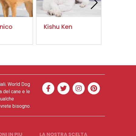
nnico
Kishu Ken
Cane d
Pastore
di Valle
iali. World Dog
a del cane e le
qualche
 avrete bisogno.
NI IN PIU
LA NOSTRA SCELTA