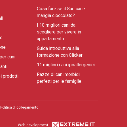
Cosa fare se il Suo cane
mangia cioccolato?
li
I 10 migliori cani da
scegliere per vivere in
ne
appartamento
one
Guida introduttiva alla
formazione con Clicker
per cani
11 migliori cani ipoallergenici
anti
Razze di cani morbidi
i prodotti
perfetti per le famiglie
Politica di collegamento
Web development