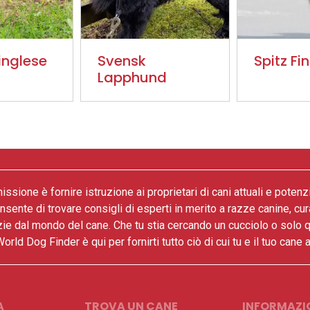
inglese
Svensk
Spitz Fi
Lapphund
issione è fornire istruzione ai proprietari di cani attuali e potenz
onsente di trovare consigli di esperti in merito a razze canine, cur
zie dal mondo del cane. Che tu stia cercando un cucciolo o solo 
World Dog Finder è qui per fornirti tutto ciò di cui tu e il tuo cane
A
TROVA UN CANE
INFORMAZIO