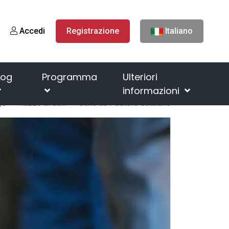
Accedi
Registrazione
Italiano
log
Programma
Ulteriori
informazioni
ge
Razze di cani
Cane da Pastore Catalano