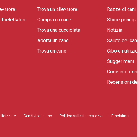
evatore
Trova un allevatore
Razze di cani
toelettatori
Compra un cane
Storie principa
Trova una cucciolata
Notizia
Adotta un cane
Salute del ca
Trova un cane
Cibo e nutrizi
Suggerimenti 
Cose interess
Recensioni de
blicizzare
Condizioni d'uso
Politica sulla riservatezza
Disclaimer