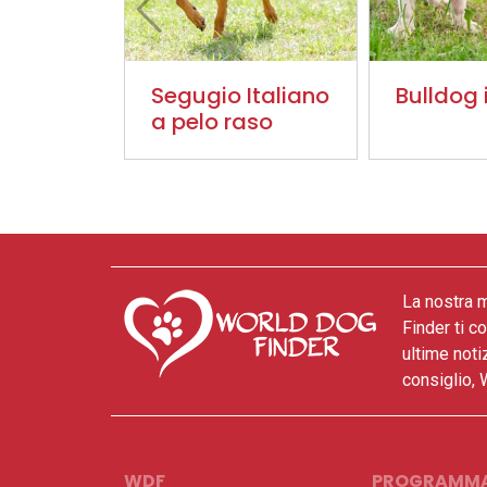
Segugio Italiano
Bulldog 
a pelo raso
La nostra m
Finder ti c
ultime noti
consiglio, 
WDF
PROGRAMM