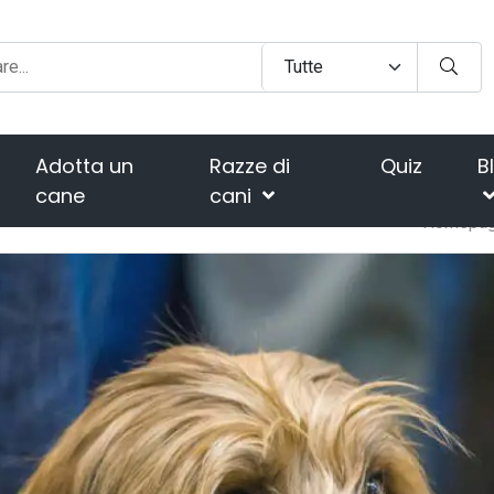
Adotta un
Razze di
Quiz
B
cane
cani
Homepa