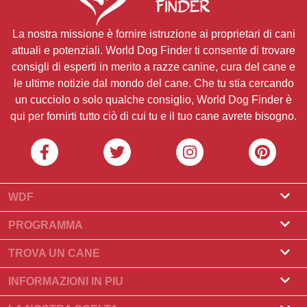
La nostra missione è fornire istruzione ai proprietari di cani
attuali e potenziali. World Dog Finder ti consente di trovare
consigli di esperti in merito a razze canine, cura del cane e
le ultime notizie dal mondo del cane. Che tu stia cercando
un cucciolo o solo qualche consiglio, World Dog Finder è
qui per fornirti tutto ciò di cui tu e il tuo cane avrete bisogno.
WDF
Riguardo a noi
PROGRAMMA
Cos'è World Dog Finder
Programma Allevatore
TROVA UN CANE
Quali associazioni accettiamo?
Programma per toelettatori
Trova un allevatore
INFORMAZIONI IN PIU
Contatto
Compra un cane
Razze di cani