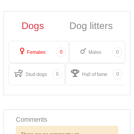
Dogs
Dog litters
0
0
Females
Males
0
0
Stud dogs
Hall of fame
Comments