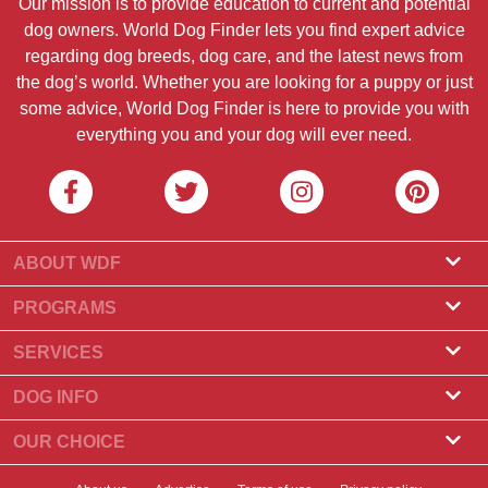
Our mission is to provide education to current and potential
dog owners. World Dog Finder lets you find expert advice
regarding dog breeds, dog care, and the latest news from
the dog’s world. Whether you are looking for a puppy or just
some advice, World Dog Finder is here to provide you with
everything you and your dog will ever need.
ABOUT WDF
About Us
PROGRAMS
What Is World Dog Finder
Breeder Program
SERVICES
What associations do we accept?
Groomer Program
Find a Breeder
DOG INFO
Contact Us
Puppies for Sale
Dog Breeds
OUR CHOICE
Our Partners
Find a Litter
Top Stories
What to Do if Your Dog Eats Chocolate?
Newsletter