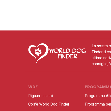
La nostra m
Finder ti c
ultime noti
consiglio, 
WDF
PROGRAMM
Riguardo a noi
Programma All
Cos'è World Dog Finder
Programma per 