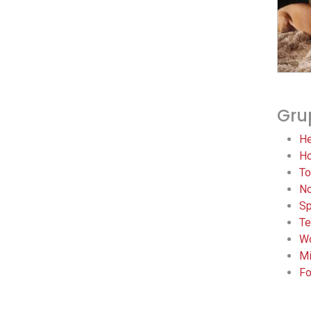
Gru
He
Ho
To
No
Sp
Te
Wo
Mi
Fo