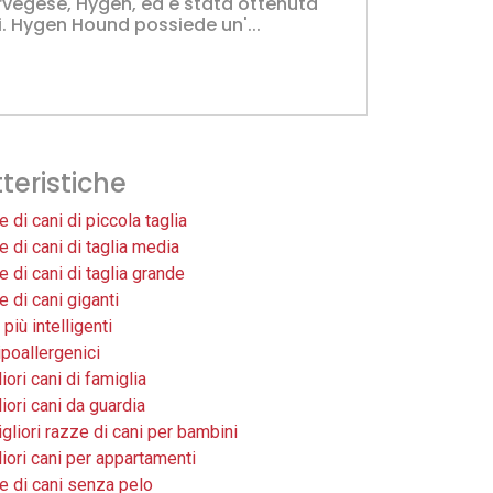
orvegese, Hygen, ed è stata ottenuta
i. Hygen Hound possiede un'...
teristiche
 di cani di piccola taglia
 di cani di taglia media
 di cani di taglia grande
 di cani giganti
 più intelligenti
ipoallergenici
liori cani di famiglia
liori cani da guardia
gliori razze di cani per bambini
liori cani per appartamenti
 di cani senza pelo