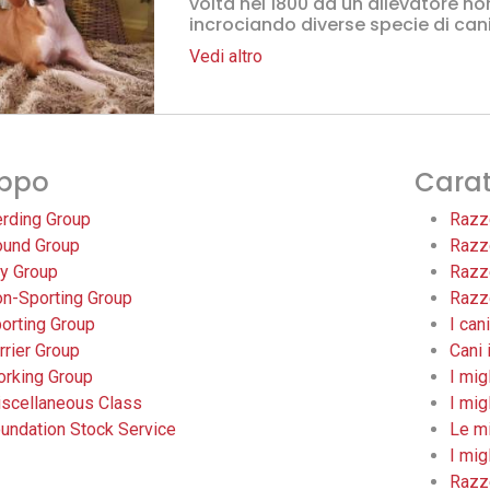
volta nel 1800 da un allevatore n
incrociando diverse specie di can
Vedi altro
ppo
Carat
rding Group
Razze
und Group
Razze
y Group
Razze
n-Sporting Group
Razze
orting Group
I cani
rrier Group
Cani 
rking Group
I mig
scellaneous Class
I mig
undation Stock Service
Le mi
I mig
Razze