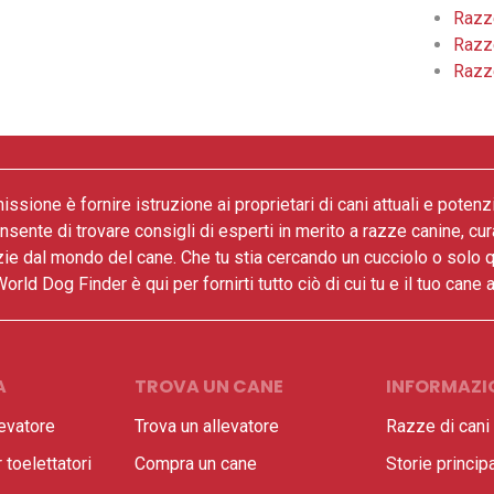
Razze
Razze
Razze
issione è fornire istruzione ai proprietari di cani attuali e potenz
onsente di trovare consigli di esperti in merito a razze canine, cur
zie dal mondo del cane. Che tu stia cercando un cucciolo o solo 
World Dog Finder è qui per fornirti tutto ciò di cui tu e il tuo cane
A
TROVA UN CANE
INFORMAZIO
evatore
Trova un allevatore
Razze di cani
toelettatori
Compra un cane
Storie principa