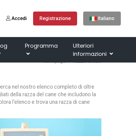
Accedi
Registrazione
Italiano
log
Programma
Ulteriori
informazioni
Homepage
Razze di cani
cerca nel nostro elenco completo di oltre
liati della razza del cane che includono la
splora l'elenco e trova una razza di cane