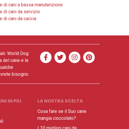
 di cani a bassa manutenzione
 di cani da servizio
 di cani da caccia
iali. World Dog
a del cane e le
qualche
 avrete bisogno.
NI IN PIU
LA NOSTRA SCELTA
Cosa fare se il Suo cane
mangia cioccolato?
li
I 10 migliori cani da