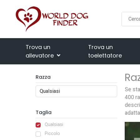
Trova un
Trova un
allevatore
toelettatore
Raz
Razza
Se sta
400 ra
descri
Taglia
adatta
Qualsiasi
Piccolo