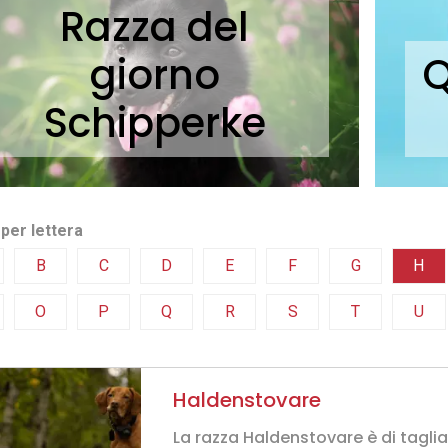
Razza del
giorno
Q
Schipperke
per lettera
B
C
D
E
F
G
H
O
P
Q
R
S
T
U
Haldenstovare
La razza Haldenstovare è di taglia 