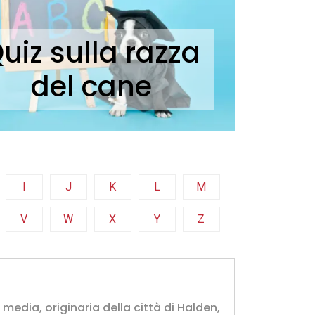
uiz sulla razza
del cane
I
J
K
L
M
V
W
X
Y
Z
media, originaria della città di Halden,