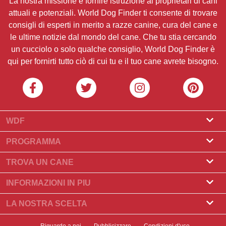
La nostra missione è fornire istruzione ai proprietari di cani
attuali e potenziali. World Dog Finder ti consente di trovare
consigli di esperti in merito a razze canine, cura del cane e
le ultime notizie dal mondo del cane. Che tu stia cercando
un cucciolo o solo qualche consiglio, World Dog Finder è
qui per fornirti tutto ciò di cui tu e il tuo cane avrete bisogno.
WDF
Riguardo a noi
PROGRAMMA
Cos'è World Dog Finder
Programma Allevatore
TROVA UN CANE
Quali associazioni accettiamo?
Programma per toelettatori
Trova un allevatore
INFORMAZIONI IN PIU
Contatto
Compra un cane
Razze di cani
LA NOSTRA SCELTA
I nostri partner
Trova una cucciolata
Storie principali
Cosa fare se il Suo cane mangia cioccolato?
Newsletter
Riguardo a noi
Pubblicizzare
Condizioni d'uso