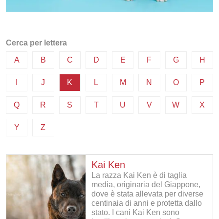
Cerca per lettera
A
B
C
D
E
F
G
H
I
J
K
L
M
N
O
P
Q
R
S
T
U
V
W
X
Y
Z
Kai Ken
La razza Kai Ken è di taglia
media, originaria del Giappone,
dove è stata allevata per diverse
centinaia di anni e protetta dallo
stato. I cani Kai Ken sono