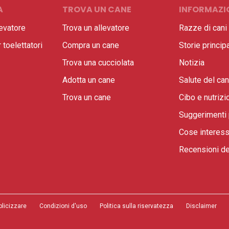
A
TROVA UN CANE
INFORMAZIO
evatore
Trova un allevatore
Razze di cani
toelettatori
Compra un cane
Storie principa
Trova una cucciolata
Notizia
Adotta un cane
Salute del ca
Trova un cane
Cibo e nutrizi
Suggerimenti 
Cose interess
Recensioni de
blicizzare
Condizioni d'uso
Politica sulla riservatezza
Disclaimer