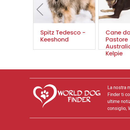
Spitz Tedesco -
Cane d
Keeshond
Pastore
Austral
Kelpie
La nostra m
Finder ti c
ultime noti
consiglio, 