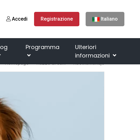
Accedi
Registrazione
Italiano
log
Programma
Ulteriori
informazioni
Homepage
Razze di cani
Kooikerhondje