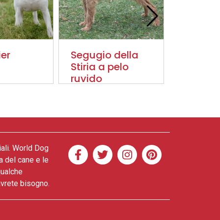
ier
Segugio della
Austral
Stiria a pelo
Cattle 
ruvido
iali. World Dog
a del cane e le
qualche
 avrete bisogno.