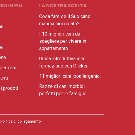
NI IN PIU
LA NOSTRA SCELTA
Cosa fare se il Suo cane
mangia cioccolato?
li
I 10 migliori cani da
scegliere per vivere in
ne
appartamento
one
Guida introduttiva alla
formazione con Clicker
per cani
11 migliori cani ipoallergenici
anti
Razze di cani morbidi
i prodotti
perfetti per le famiglie
Politica di collegamento