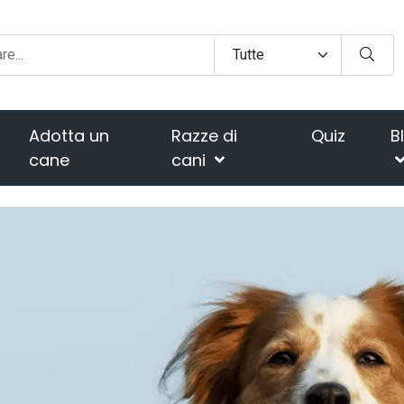
Adotta un
Razze di
Quiz
B
cane
cani