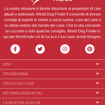
La nostra missione è fornire istruzione ai proprietari di cani
attuali e potenziali. World Dog Finder ti consente di trovare
consigli di esperti in merito a razze canine, cura del cane e
le ultime notizie dal mondo del cane. Che tu stia cercando
un cucciolo o solo qualche consiglio, World Dog Finder è
qui per fornirti tutto ciò di cui tu e il tuo cane avrete bisogno.
WDF
Riguardo a noi
PROGRAMMA
Cos'è World Dog Finder
Programma Allevatore
TROVA UN CANE
Quali associazioni accettiamo?
Programma per toelettatori
Trova un allevatore
INFORMAZIONI IN PIU
Contatto
Compra un cane
Razze di cani
LA NOSTRA SCELTA
I nostri partner