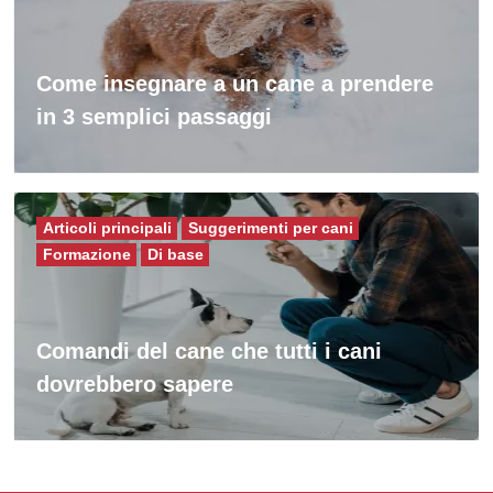
Come insegnare a un cane a prendere
in 3 semplici passaggi
Articoli principali
Suggerimenti per cani
Formazione
Di base
Comandi del cane che tutti i cani
dovrebbero sapere