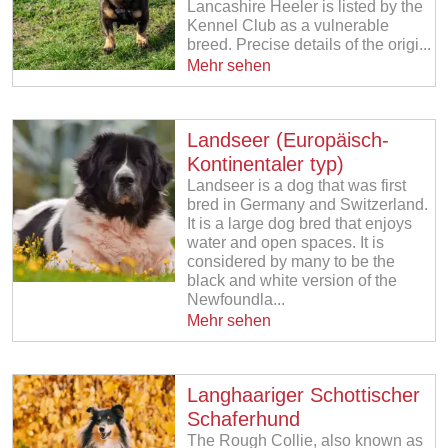
Lancashire Heeler is listed by the
Kennel Club as a vulnerable
breed. Precise details of the origi...
Mehr sehen
Landseer (Europäisch-
Kontinentaler typ)
Landseer is a dog that was first
bred in Germany and Switzerland.
It is a large dog bred that enjoys
water and open spaces. It is
considered by many to be the
black and white version of the
Newfoundla...
Mehr sehen
Langhaariger Schottischer
Schaferhund
The Rough Collie, also known as