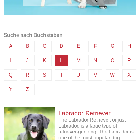
Suche nach Buchstaben
A
B
C
D
E
F
G
H
I
J
K
L
M
N
O
P
Q
R
S
T
U
V
W
X
Y
Z
Labrador Retriever
The Labrador Retriever, or just
Labrador, is a large type of
retriever-gun dog. The Labrador is
one of the most popular dog