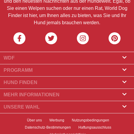
und den neuesten Nachrichten aus der Hundewelt. Egal, ob
Sie einen Welpen suchen oder nur einen Rat, World Dog
Finder ist hier, um Ihnen alles zu bieten, was Sie und Ihr
Hund jemals brauchen werden.
WDF
Über uns
PROGRAMM
Was ist World Dog Finder?
Züchterprogramm
HUND FINDEN
Amtliche Zulassung
Programm für Hundefrisöre
Züchter finden
MEHR INFORMATIONEN
Kontakt
Hund kaufen
Hunderassen
UNSERE WAHL
Unsere Partner
Wurf finden
Top-Geschichten
Newsletter
Über uns
Werbung
Nutzungsbedingungen
Hund adoptieren
Neuigkeiten
Datenschutz-Bestimmungen
Haftungsausschluss
Banner
Hund finden