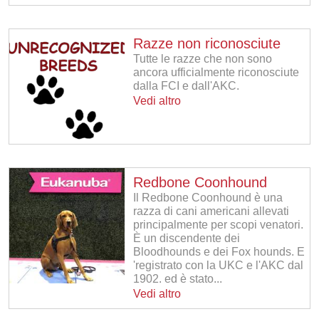
Razze non riconosciute
Tutte le razze che non sono
ancora ufficialmente riconosciute
dalla FCI e dall'AKC.
Vedi altro
Redbone Coonhound
Il Redbone Coonhound è una
razza di cani americani allevati
principalmente per scopi venatori.
È un discendente dei
Bloodhounds e dei Fox hounds. E
'registrato con la UKC e l'AKC dal
1902. ed è stato...
Vedi altro