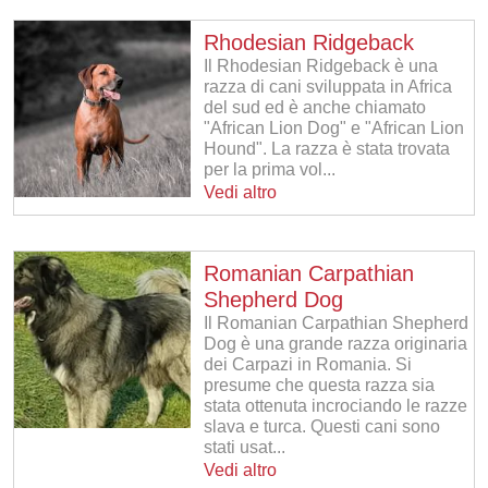
Rhodesian Ridgeback
Il Rhodesian Ridgeback è una
razza di cani sviluppata in Africa
del sud ed è anche chiamato
"African Lion Dog" e "African Lion
Hound". La razza è stata trovata
per la prima vol...
Vedi altro
Romanian Carpathian
Shepherd Dog
Il Romanian Carpathian Shepherd
Dog è una grande razza originaria
dei Carpazi in Romania. Si
presume che questa razza sia
stata ottenuta incrociando le razze
slava e turca. Questi cani sono
stati usat...
Vedi altro