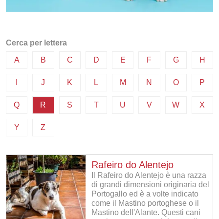
Cerca per lettera
A
B
C
D
E
F
G
H
I
J
K
L
M
N
O
P
Q
R
S
T
U
V
W
X
Y
Z
Rafeiro do Alentejo
Il Rafeiro do Alentejo è una razza
di grandi dimensioni originaria del
Portogallo ed è a volte indicato
come il Mastino portoghese o il
Mastino dell'Alante. Questi cani