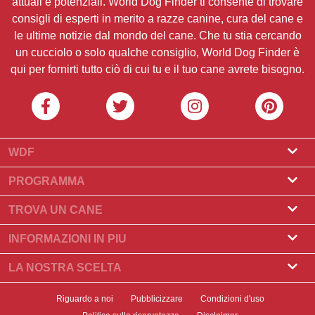
attuali e potenziali. World Dog Finder ti consente di trovare
consigli di esperti in merito a razze canine, cura del cane e
le ultime notizie dal mondo del cane. Che tu stia cercando
un cucciolo o solo qualche consiglio, World Dog Finder è
qui per fornirti tutto ciò di cui tu e il tuo cane avrete bisogno.
WDF
Riguardo a noi
PROGRAMMA
Cos'è World Dog Finder
Programma Allevatore
TROVA UN CANE
Quali associazioni accettiamo?
Programma per toelettatori
Trova un allevatore
INFORMAZIONI IN PIU
Contatto
Compra un cane
Razze di cani
LA NOSTRA SCELTA
I nostri partner
Trova una cucciolata
Storie principali
Cosa fare se il Suo cane mangia cioccolato?
Newsletter
Riguardo a noi
Pubblicizzare
Condizioni d'uso
Adotta un cane
Notizia
I 10 migliori cani da scegliere per vivere in appartamento