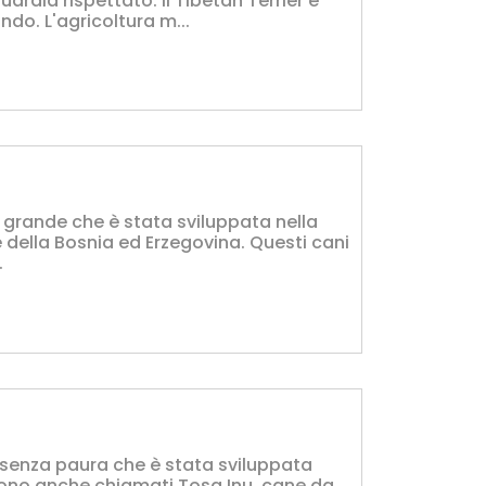
ardia rispettato. Il Tibetan Terrier è
ndo. L'agricoltura m...
 grande che è stata sviluppata nella
della Bosnia ed Erzegovina. Questi cani
.
 senza paura che è stata sviluppata
no anche chiamati Tosa Inu, cane da