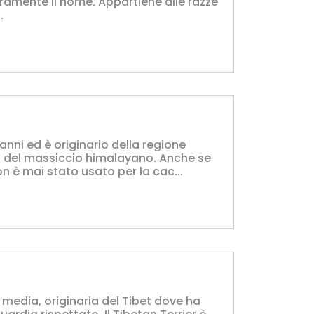
ramente il nome. Appartiene alle razze
.
anni ed è originario della regione
d del massiccio himalayano. Anche se
 è mai stato usato per la cac...
a media, originaria del Tibet dove ha