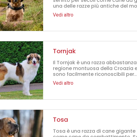
servito per secoli come cane da gu
una delle razze più antiche del mo
Vedi altro
Tornjak
Il Tornjak è una razza abbastanza
regione montuosa della Croazia e 
sono facilmente riconoscibili per..
Vedi altro
Tosa
Tosa è una razza di cane gigante
come cane da combattimento. So