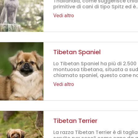
Thailandia, come suggerisce chia
primitive di cani di tipo Spitz ed è..
Vedi altro
Tibetan Spaniel
Lo Tibetan Spaniel ha più di 2.500 
montuosa tibetana, situata a su
chiamato spaniel, questo cane non
Vedi altro
Tibetan Terrier
La razza Tibetan Terrier è di tagli