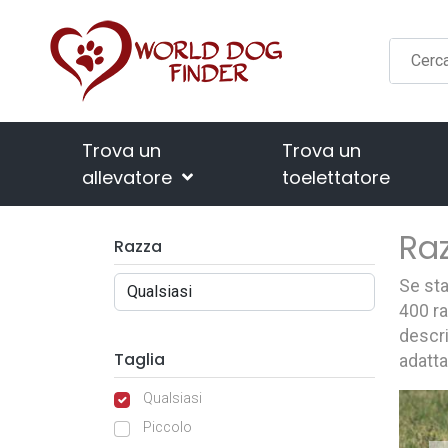
Trova un
Trova un
allevatore
toelettatore
Raz
Razza
Se sta
400 ra
descri
Taglia
adatta
Qualsiasi
Piccolo