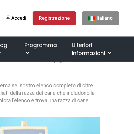
Accedi
Registrazione
Italiano
log
Programma
Ulteriori
informazioni
Homepage
Razze di cani
cerca nel nostro elenco completo di oltre
liati della razza del cane che includono la
splora l'elenco e trova una razza di cane