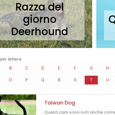
Razza del
giorno
Q
Deerhound
per lettera
B
C
D
E
F
G
H
O
P
Q
R
S
T
U
Taiwan Dog
Questi cani sono noti anche com