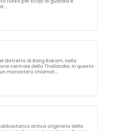
ito russo per scopi di guardia e
t...
el distretto di Bang Rakam, nella
ione centrale della Thailandia. In questo
è un monastero chiamat...
 abbastanza antica originaria della