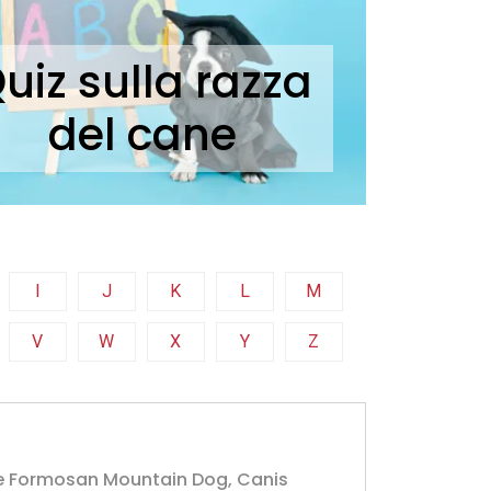
uiz sulla razza
del cane
I
J
K
L
M
V
W
X
Y
Z
e Formosan Mountain Dog, Canis