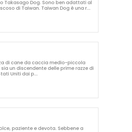
 o Takasago Dog. Sono ben adattati al
oscoso di Taiwan. Taiwan Dog è una r...
zza di cane da caccia medio-piccola
he sia un discendente delle prime razze di
ati Uniti dai p...
dolce, paziente e devota. Sebbene a