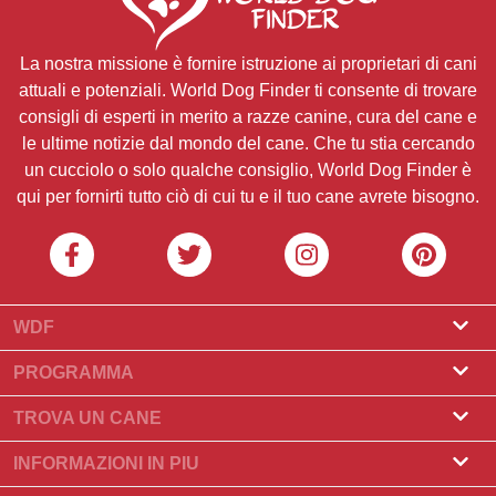
La nostra missione è fornire istruzione ai proprietari di cani
attuali e potenziali. World Dog Finder ti consente di trovare
consigli di esperti in merito a razze canine, cura del cane e
le ultime notizie dal mondo del cane. Che tu stia cercando
un cucciolo o solo qualche consiglio, World Dog Finder è
qui per fornirti tutto ciò di cui tu e il tuo cane avrete bisogno.
WDF
Riguardo a noi
PROGRAMMA
Cos'è World Dog Finder
Programma Allevatore
TROVA UN CANE
Quali associazioni accettiamo?
Programma per toelettatori
Trova un allevatore
INFORMAZIONI IN PIU
Contatto
Compra un cane