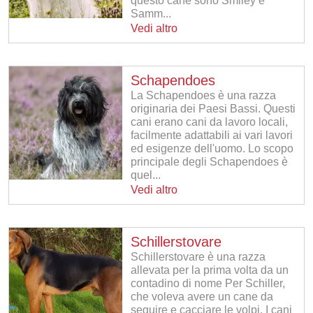
questo cane sono Smiley e
Samm...
Vedi altro
Schapendoes
La Schapendoes è una razza
originaria dei Paesi Bassi. Questi
cani erano cani da lavoro locali,
facilmente adattabili ai vari lavori
ed esigenze dell'uomo. Lo scopo
principale degli Schapendoes è
quel...
Vedi altro
Schillerstovare
Schillerstovare è una razza
allevata per la prima volta da un
contadino di nome Per Schiller,
che voleva avere un cane da
seguire e cacciare le volpi. I cani