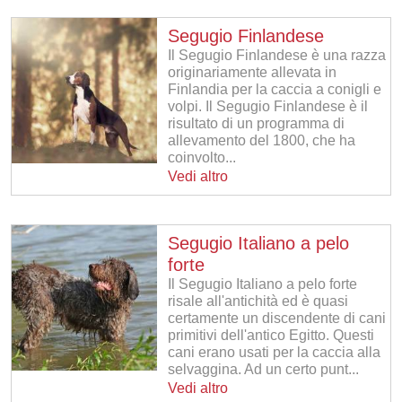
Segugio Finlandese
Il Segugio Finlandese è una razza
originariamente allevata in
Finlandia per la caccia a conigli e
volpi. Il Segugio Finlandese è il
risultato di un programma di
allevamento del 1800, che ha
coinvolto...
Vedi altro
Segugio Italiano a pelo
forte
Il Segugio Italiano a pelo forte
risale all'antichità ed è quasi
certamente un discendente di cani
primitivi dell'antico Egitto. Questi
cani erano usati per la caccia alla
selvaggina. Ad un certo punt...
Vedi altro