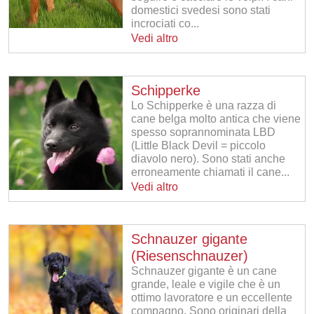
domestici svedesi sono stati
incrociati co...
Vedi altro
Schipperke
Lo Schipperke è una razza di
cane belga molto antica che viene
spesso soprannominata LBD
(Little Black Devil = piccolo
diavolo nero). Sono stati anche
erroneamente chiamati il ​​cane...
Vedi altro
Schnauzer gigante
(Riesenschnauzer)
Schnauzer gigante è un cane
grande, leale e vigile che è un
ottimo lavoratore e un eccellente
compagno. Sono originari della