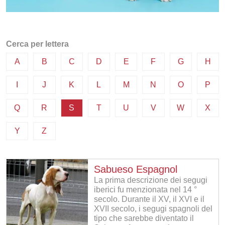
Cerca per lettera
A
B
C
D
E
F
G
H
I
J
K
L
M
N
O
P
Q
R
S
T
U
V
W
X
Y
Z
Sabueso Espagnol
La prima descrizione dei segugi
iberici fu menzionata nel 14 °
secolo. Durante il XV, il XVI e il
XVII secolo, i segugi spagnoli del
tipo che sarebbe diventato il