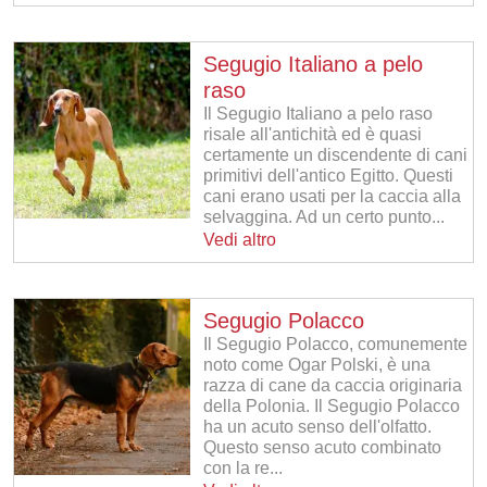
Segugio Italiano a pelo
raso
Il Segugio Italiano a pelo raso
risale all'antichità ed è quasi
certamente un discendente di cani
primitivi dell'antico Egitto. Questi
cani erano usati per la caccia alla
selvaggina. Ad un certo punto...
Vedi altro
Segugio Polacco
Il Segugio Polacco, comunemente
noto come Ogar Polski, è una
razza di cane da caccia originaria
della Polonia. Il Segugio Polacco
ha un acuto senso dell'olfatto.
Questo senso acuto combinato
con la re...