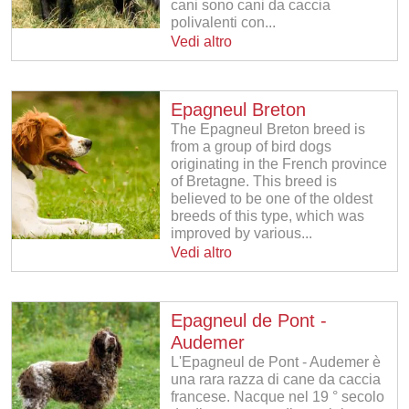
cani sono cani da caccia
polivalenti con...
Vedi altro
Epagneul Breton
The Epagneul Breton breed is
from a group of bird dogs
originating in the French province
of Bretagne. This breed is
believed to be one of the oldest
breeds of this type, which was
improved by various...
Vedi altro
Epagneul de Pont -
Audemer
L'Epagneul de Pont - Audemer è
una rara razza di cane da caccia
francese. Nacque nel 19 ° secolo