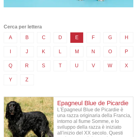
Cerca per lettera
A
B
C
D
E
F
G
H
I
J
K
L
M
N
O
P
Q
R
S
T
U
V
W
X
Y
Z
Epagneul Blue de Picardie
L'Epagneul Blue de Picardie è
una razza originaria della Francia,
intorno al fiume Somme, e lo
sviluppo della razza è iniziato
all'inizio del XX secolo. Questi