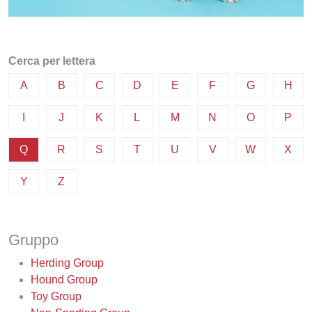
Cerca per lettera
A
B
C
D
E
F
G
H
I
J
K
L
M
N
O
P
Q
R
S
T
U
V
W
X
Y
Z
Gruppo
Herding Group
Hound Group
Toy Group