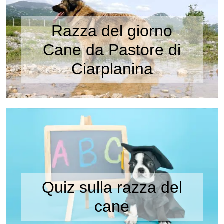
Razza del giorno
Cane da Pastore di
Ciarplanina
Quiz sulla razza del
cane