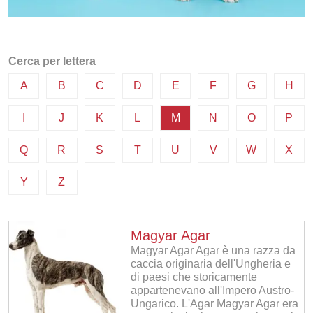
Cerca per lettera
A
B
C
D
E
F
G
H
I
J
K
L
M
N
O
P
Q
R
S
T
U
V
W
X
Y
Z
Magyar Agar
Magyar Agar Agar è una razza da
caccia originaria dell'Ungheria e
di paesi che storicamente
appartenevano all'Impero Austro-
Ungarico. L'Agar Magyar Agar era