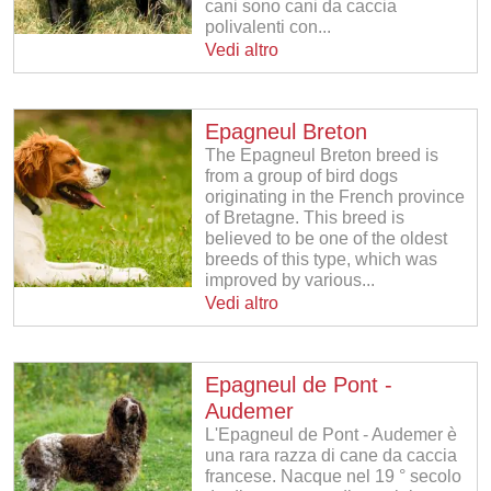
cani sono cani da caccia
polivalenti con...
Vedi altro
Epagneul Breton
The Epagneul Breton breed is
from a group of bird dogs
originating in the French province
of Bretagne. This breed is
believed to be one of the oldest
breeds of this type, which was
improved by various...
Vedi altro
Epagneul de Pont -
Audemer
L'Epagneul de Pont - Audemer è
una rara razza di cane da caccia
francese. Nacque nel 19 ° secolo