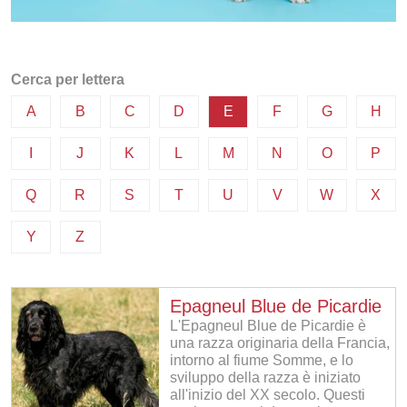
Cerca per lettera
A
B
C
D
E
F
G
H
I
J
K
L
M
N
O
P
Q
R
S
T
U
V
W
X
Y
Z
Epagneul Blue de Picardie
L'Epagneul Blue de Picardie è
una razza originaria della Francia,
intorno al fiume Somme, e lo
sviluppo della razza è iniziato
all'inizio del XX secolo. Questi