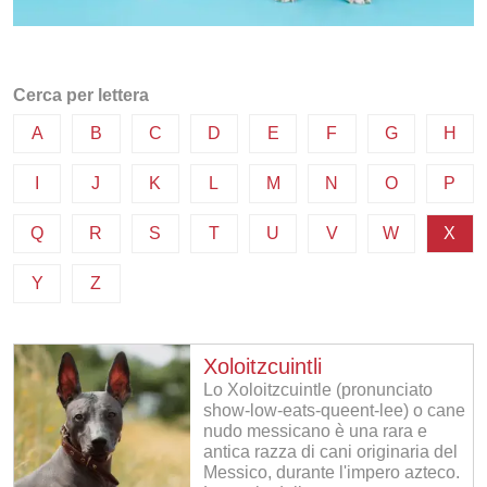
Cerca per lettera
A
B
C
D
E
F
G
H
I
J
K
L
M
N
O
P
Q
R
S
T
U
V
W
X
Y
Z
Xoloitzcuintli
Lo Xoloitzcuintle (pronunciato
show-low-eats-queent-lee) o cane
nudo messicano è una rara e
antica razza di cani originaria del
Messico, durante l'impero azteco.