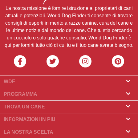
La nostra missione è fornire istruzione ai proprietari di cani
attuali e potenziali. World Dog Finder ti consente di trovare
consigli di esperti in merito a razze canine, cura del cane e
le ultime notizie dal mondo del cane. Che tu stia cercando
un cucciolo o solo qualche consiglio, World Dog Finder è
qui per fornirti tutto ciò di cui tu e il tuo cane avrete bisogno.
WDF
Riguardo a noi
PROGRAMMA
Cos'è World Dog Finder
Programma Allevatore
TROVA UN CANE
Quali associazioni accettiamo?
Programma per toelettatori
Trova un allevatore
INFORMAZIONI IN PIU
Contatto
Compra un cane
Razze di cani
LA NOSTRA SCELTA
I nostri partner
Trova una cucciolata