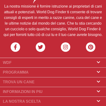
La nostra missione è fornire istruzione ai proprietari di cani
attuali e potenziali. World Dog Finder ti consente di trovare
consigli di esperti in merito a razze canine, cura del cane e
le ultime notizie dal mondo del cane. Che tu stia cercando
un cucciolo o solo qualche consiglio, World Dog Finder è
qui per fornirti tutto ciò di cui tu e il tuo cane avrete bisogno.
WDF
Riguardo a noi
PROGRAMMA
Cos'è World Dog Finder
Programma Allevatore
TROVA UN CANE
Quali associazioni accettiamo?
Programma per toelettatori
Trova un allevatore
INFORMAZIONI IN PIU
Contatto
Compra un cane
Razze di cani
LA NOSTRA SCELTA
I nostri partner
Trova una cucciolata