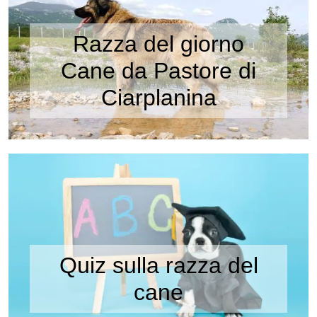
Razza del giorno
Cane da Pastore di
Ciarplanina
Quiz sulla razza del
cane