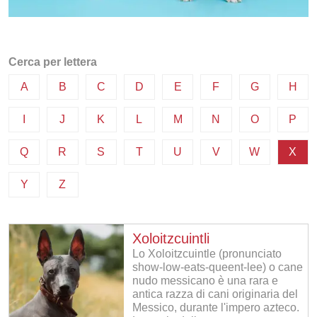
Cerca per lettera
A
B
C
D
E
F
G
H
I
J
K
L
M
N
O
P
Q
R
S
T
U
V
W
X
Y
Z
Xoloitzcuintli
Lo Xoloitzcuintle (pronunciato
show-low-eats-queent-lee) o cane
nudo messicano è una rara e
antica razza di cani originaria del
Messico, durante l'impero azteco.