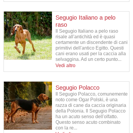
Segugio Italiano a pelo
raso
Il Segugio Italiano a pelo raso
risale all'antichità ed è quasi
certamente un discendente di cani
primitivi dell'antico Egitto. Questi
cani erano usati per la caccia alla
selvaggina. Ad un certo punto...
Vedi altro
Segugio Polacco
Il Segugio Polacco, comunemente
noto come Ogar Polski, è una
razza di cane da caccia originaria
della Polonia. Il Segugio Polacco
ha un acuto senso dell'olfatto.
Questo senso acuto combinato
con la re...