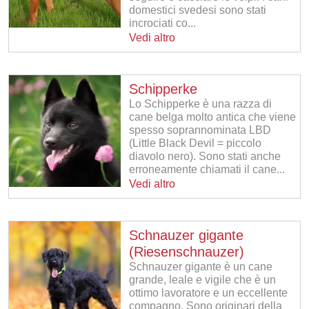
domestici svedesi sono stati
incrociati co...
Vedi altro
Schipperke
Lo Schipperke è una razza di
cane belga molto antica che viene
spesso soprannominata LBD
(Little Black Devil = piccolo
diavolo nero). Sono stati anche
erroneamente chiamati il ​​cane...
Vedi altro
Schnauzer gigante
(Riesenschnauzer)
Schnauzer gigante è un cane
grande, leale e vigile che è un
ottimo lavoratore e un eccellente
compagno. Sono originari della