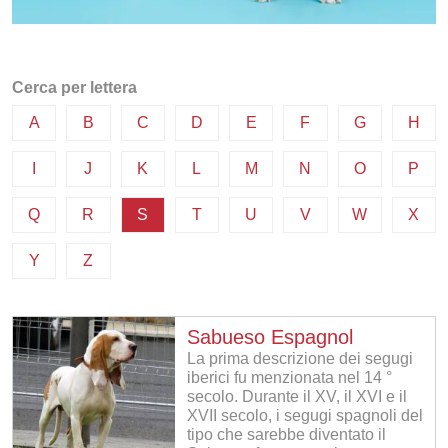
Cerca per lettera
A
B
C
D
E
F
G
H
I
J
K
L
M
N
O
P
Q
R
S
T
U
V
W
X
Y
Z
Sabueso Espagnol
La prima descrizione dei segugi
iberici fu menzionata nel 14 °
secolo. Durante il XV, il XVI e il
XVII secolo, i segugi spagnoli del
tipo che sarebbe diventato il