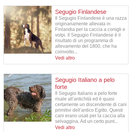
Segugio Finlandese
Il Segugio Finlandese è una razza
originariamente allevata in
Finlandia per la caccia a conigli e
volpi. Il Segugio Finlandese è il
risultato di un programma di
allevamento del 1800, che ha
coinvolto...
Vedi altro
Segugio Italiano a pelo
forte
Il Segugio Italiano a pelo forte
risale all'antichità ed è quasi
certamente un discendente di cani
primitivi dell'antico Egitto. Questi
cani erano usati per la caccia alla
selvaggina. Ad un certo punt...
Vedi altro