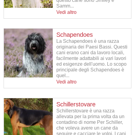
questo cane sono Smiley e
Samm...
Vedi altro
Schapendoes
La Schapendoes è una razza
originaria dei Paesi Bassi. Questi
cani erano cani da lavoro locali,
facilmente adattabili ai vari lavori
ed esigenze dell'uomo. Lo scopo
principale degli Schapendoes è
quel...
Vedi altro
Schillerstovare
Schillerstovare è una razza
allevata per la prima volta da un
contadino di nome Per Schiller,
che voleva avere un cane da
seguire e cacciare le volpi. I cani