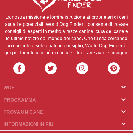
La nostra missione è fornire istruzione ai proprietari di cani
attuali e potenziali. World Dog Finder ti consente di trovare
consigli di esperti in merito a razze canine, cura del cane e
le ultime notizie dal mondo del cane. Che tu stia cercando
un cucciolo o solo qualche consiglio, World Dog Finder è
qui per fornirti tutto ciò di cui tu e il tuo cane avrete bisogno.
WDF
Riguardo a noi
PROGRAMMA
Cos'è World Dog Finder
Programma Allevatore
TROVA UN CANE
Quali associazioni accettiamo?
Programma per toelettatori
Trova un allevatore
INFORMAZIONI IN PIU
Contatto
Compra un cane