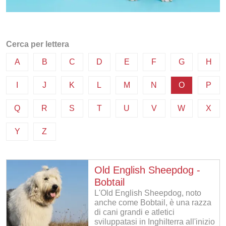
Cerca per lettera
A
B
C
D
E
F
G
H
I
J
K
L
M
N
O
P
Q
R
S
T
U
V
W
X
Y
Z
Old English Sheepdog -
Bobtail
L'Old English Sheepdog, noto
anche come Bobtail, è una razza
di cani grandi e atletici
sviluppatasi in Inghilterra all'inizio