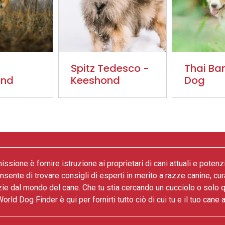
Spitz Tedesco -
Thai B
und
Keeshond
Dog
issione è fornire istruzione ai proprietari di cani attuali e potenz
onsente di trovare consigli di esperti in merito a razze canine, cur
zie dal mondo del cane. Che tu stia cercando un cucciolo o solo 
World Dog Finder è qui per fornirti tutto ciò di cui tu e il tuo cane