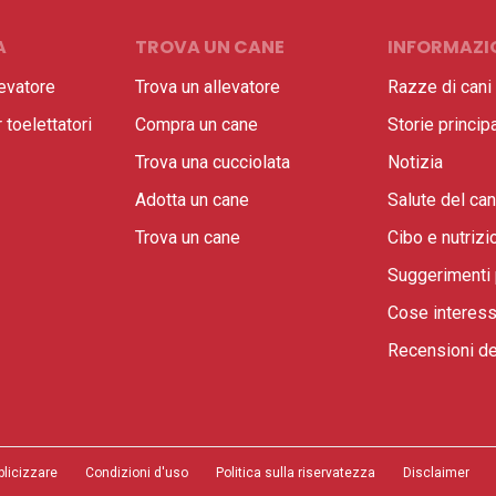
A
TROVA UN CANE
INFORMAZIO
evatore
Trova un allevatore
Razze di cani
toelettatori
Compra un cane
Storie principa
Trova una cucciolata
Notizia
Adotta un cane
Salute del ca
Trova un cane
Cibo e nutrizi
Suggerimenti 
Cose interess
Recensioni de
blicizzare
Condizioni d'uso
Politica sulla riservatezza
Disclaimer