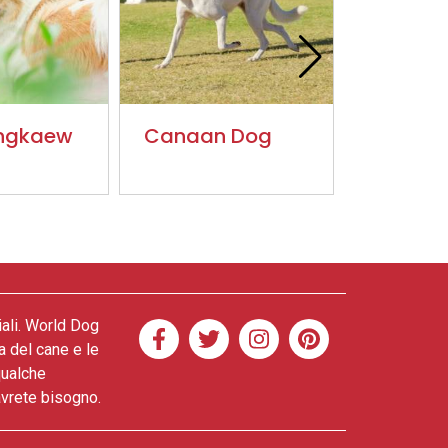
angkaew
Canaan Dog
Segugio
Westfal
iali. World Dog
a del cane e le
qualche
 avrete bisogno.