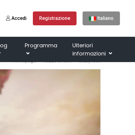
Accedi
Registrazione
Italiano
log
Programma
Ulteriori
informazioni
Homepage
Razze di cani
Stabyhoun