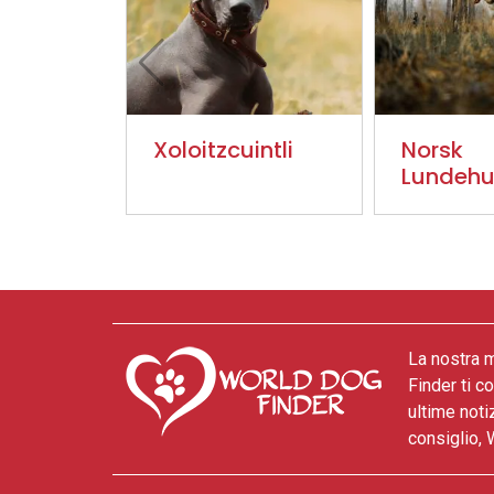
Xoloitzcuintli
Norsk
Lundeh
La nostra m
Finder ti c
ultime noti
consiglio, 