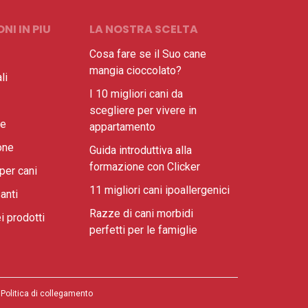
NI IN PIU
LA NOSTRA SCELTA
Cosa fare se il Suo cane
mangia cioccolato?
li
I 10 migliori cani da
scegliere per vivere in
ne
appartamento
one
Guida introduttiva alla
formazione con Clicker
per cani
11 migliori cani ipoallergenici
anti
Razze di cani morbidi
i prodotti
perfetti per le famiglie
Politica di collegamento