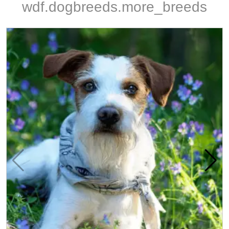
wdf.dogbreeds.more_breeds