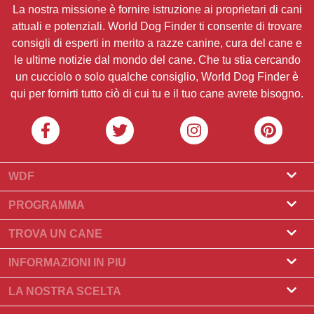
La nostra missione è fornire istruzione ai proprietari di cani
attuali e potenziali. World Dog Finder ti consente di trovare
consigli di esperti in merito a razze canine, cura del cane e
le ultime notizie dal mondo del cane. Che tu stia cercando
un cucciolo o solo qualche consiglio, World Dog Finder è
qui per fornirti tutto ciò di cui tu e il tuo cane avrete bisogno.
WDF
Riguardo a noi
PROGRAMMA
Cos'è World Dog Finder
Programma Allevatore
TROVA UN CANE
Quali associazioni accettiamo?
Programma per toelettatori
Trova un allevatore
INFORMAZIONI IN PIU
Contatto
Compra un cane
Razze di cani
LA NOSTRA SCELTA
I nostri partner
Trova una cucciolata
Storie principali
Cosa fare se il Suo cane mangia cioccolato?