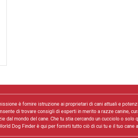
issione è fornire istruzione ai proprietari di cani attuali e potenz
onsente di trovare consigli di esperti in merito a razze canine, cur
zie dal mondo del cane. Che tu stia cercando un cucciolo o solo 
World Dog Finder è qui per fornirti tutto ciò di cui tu e il tuo cane