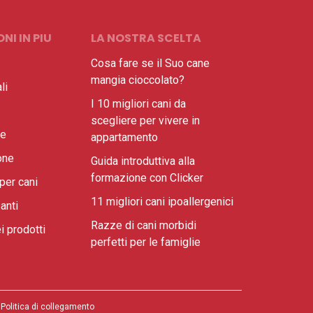
NI IN PIU
LA NOSTRA SCELTA
Cosa fare se il Suo cane
mangia cioccolato?
li
I 10 migliori cani da
scegliere per vivere in
ne
appartamento
one
Guida introduttiva alla
formazione con Clicker
per cani
11 migliori cani ipoallergenici
anti
Razze di cani morbidi
i prodotti
perfetti per le famiglie
Politica di collegamento