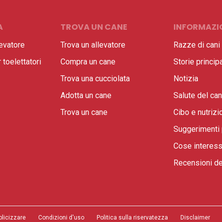
A
TROVA UN CANE
INFORMAZIO
evatore
Trova un allevatore
Razze di cani
toelettatori
Compra un cane
Storie principa
Trova una cucciolata
Notizia
Adotta un cane
Salute del ca
Trova un cane
Cibo e nutrizi
Suggerimenti 
Cose interess
Recensioni de
blicizzare
Condizioni d'uso
Politica sulla riservatezza
Disclaimer