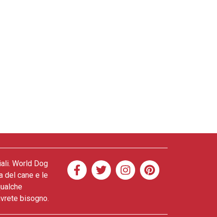
iali. World Dog
a del cane e le
qualche
 avrete bisogno.