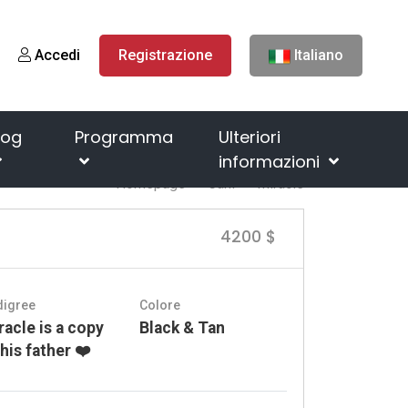
Accedi
Registrazione
Italiano
log
Programma
Ulteriori
informazioni
Homepage
Cani
Miracle
4200 $
digree
Colore
racle is a copy
Black & Tan
 his father ❤️