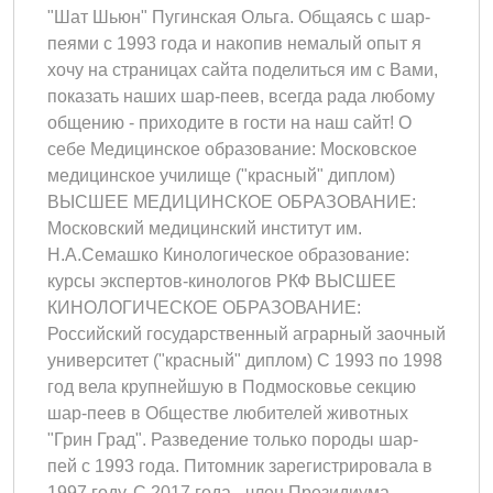
"Шат Шьюн" Пугинская Ольга. Общаясь с шар-
пеями с 1993 года и накопив немалый опыт я
хочу на страницах сайта поделиться им с Вами,
показать наших шар-пеев, всегда рада любому
общению - приходите в гости на наш сайт! О
себе Медицинское образование: Московское
медицинское училище ("красный" диплом)
ВЫСШЕЕ МЕДИЦИНСКОЕ ОБРАЗОВАНИЕ:
Московский медицинский институт им.
Н.А.Семашко Кинологическое образование:
курсы экспертов-кинологов РКФ ВЫСШЕЕ
КИНОЛОГИЧЕСКОЕ ОБРАЗОВАНИЕ:
Российский государственный аграрный заочный
университет ("красный" диплом) C 1993 по 1998
год вела крупнейшую в Подмосковье секцию
шар-пеев в Обществе любителей животных
"Грин Град". Разведение только породы шар-
пей с 1993 года. Питомник зарегистрировала в
1997 году. С 2017 года - член Президиума