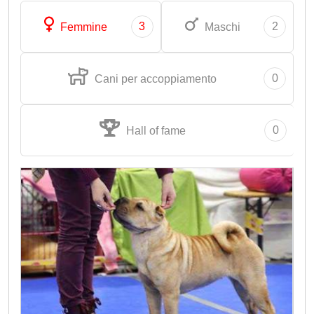
3
2
Femmine
Maschi
0
Cani per accoppiamento
0
Hall of fame