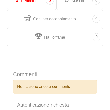
0
0
Femmine
Maschi
0
Cani per accoppiamento
0
Hall of fame
Commenti
Non ci sono ancora commenti.
Autenticazione richiesta