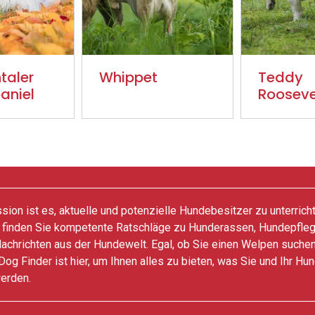
taler
Whippet
Teddy
aniel
Roosevel
ion ist es, aktuelle und potenzielle Hundebesitzer zu unterrich
 finden Sie kompetente Ratschläge zu Hunderassen, Hundepfle
achrichten aus der Hundewelt. Egal, ob Sie einen Welpen suchen
Dog Finder ist hier, um Ihnen alles zu bieten, was Sie und Ihr Hu
erden.