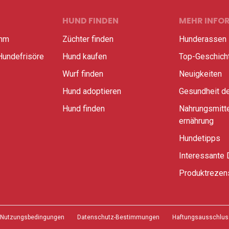
HUND FINDEN
MEHR INFO
amm
Züchter finden
Hunderassen
Hundefrisöre
Hund kaufen
Top-Geschich
Wurf finden
Neuigkeiten
Hund adoptieren
Gesundheit d
Hund finden
Nahrungsmitte
ernährung
Hundetipps
Interessante 
Produktrezen
Nutzungsbedingungen
Datenschutz-Bestimmungen
Haftungsausschlus