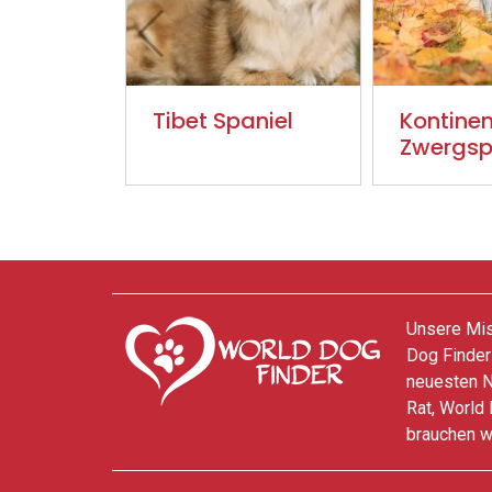
Tibet Spaniel
Kontinen
Zwergsp
Unsere Miss
Dog Finder
neuesten N
Rat, World 
brauchen w