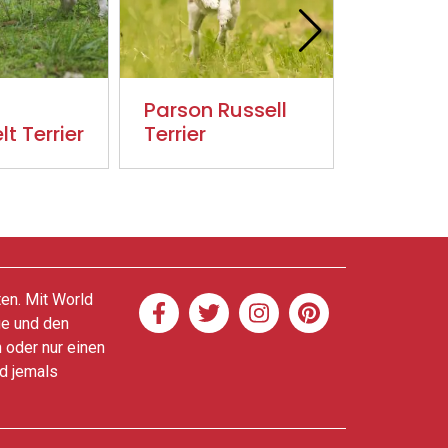
Parson Russell
Pudel -
t Terrier
Terrier
ten. Mit World
ge und den
 oder nur einen
nd jemals