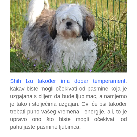
Shih tzu također ima dobar temperament
,
kakav biste mogli očekivati od pasmine koja je
uzgajana s ciljem da bude ljubimac, a namjerno
je tako i stoljećima uzgajan. Ovi će psi također
trebati puno vašeg vremena i energije, ali, to je
upravo ono što biste mogli očekivati od
pahuljaste pasmine ljubimca.