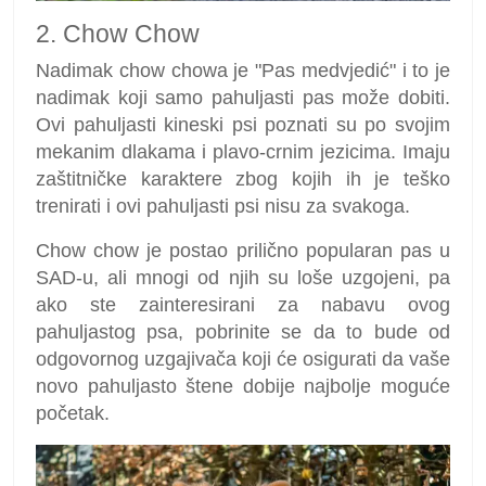
2. Chow Chow
Nadimak chow chowa je "Pas medvjedić" i to je
nadimak koji samo pahuljasti pas može dobiti.
Ovi pahuljasti kineski psi poznati su po svojim
mekanim dlakama i plavo-crnim jezicima. Imaju
zaštitničke karaktere zbog kojih ih je teško
trenirati i ovi pahuljasti psi nisu za svakoga.
Chow chow je postao prilično popularan pas u
SAD-u, ali mnogi od njih su loše uzgojeni, pa
ako ste zainteresirani za nabavu ovog
pahuljastog psa, pobrinite se da to bude od
odgovornog uzgajivača koji će osigurati da vaše
novo pahuljasto štene dobije najbolje moguće
početak.