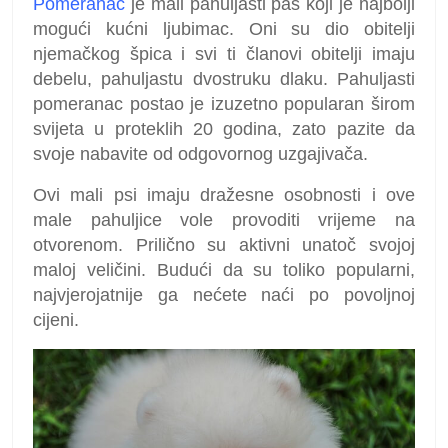
Pomeranac
je mali pahuljasti pas koji je najbolji
mogući kućni ljubimac. Oni su dio obitelji
njemačkog špica i svi ti članovi obitelji imaju
debelu, pahuljastu dvostruku dlaku. Pahuljasti
pomeranac postao je izuzetno popularan širom
svijeta u proteklih 20 godina, zato pazite da
svoje nabavite od odgovornog uzgajivača.
Ovi mali psi imaju dražesne osobnosti i ove
male pahuljice vole provoditi vrijeme na
otvorenom. Prilično su aktivni unatoč svojoj
maloj veličini. Budući da su toliko popularni,
najvjerojatnije ga nećete naći po povoljnoj
cijeni.