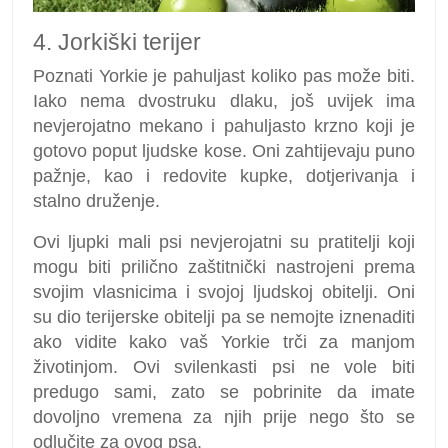
4. Jorkiški terijer
Poznati Yorkie je pahuljast koliko pas može biti.
Iako nema dvostruku dlaku, još uvijek ima
nevjerojatno mekano i pahuljasto krzno koji je
gotovo poput ljudske kose. Oni zahtijevaju puno
pažnje, kao i redovite kupke, dotjerivanja i
stalno druženje.
Ovi ljupki mali psi nevjerojatni su pratitelji koji
mogu biti prilično zaštitnički nastrojeni prema
svojim vlasnicima i svojoj ljudskoj obitelji. Oni
su dio terijerske obitelji pa se nemojte iznenaditi
ako vidite kako vaš Yorkie trči za manjom
životinjom. Ovi svilenkasti psi ne vole biti
predugo sami, zato se pobrinite da imate
dovoljno vremena za njih prije nego što se
odlučite za ovog psa.