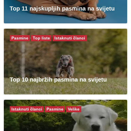
Top 11 najskupljih pasmina na svijetu
Pasmine
Top liste
Istaknuti članci
Top 10 najbržih pasmina na svijetu
Istaknuti članci
Pasmine
Velike