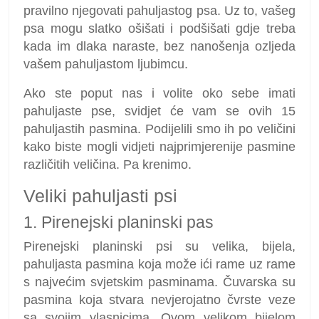
pravilno njegovati pahuljastog psa. Uz to, vašeg
psa mogu slatko ošišati i podšišati gdje treba
kada im dlaka naraste, bez nanošenja ozljeda
vašem pahuljastom ljubimcu.
Ako ste poput nas i volite oko sebe imati
pahuljaste pse, svidjet će vam se ovih 15
pahuljastih pasmina. Podijelili smo ih po veličini
kako biste mogli vidjeti najprimjerenije pasmine
različitih veličina. Pa krenimo.
Veliki pahuljasti psi
1. Pirenejski planinski pas
Pirenejski planinski psi su velika, bijela,
pahuljasta pasmina koja može ići rame uz rame
s najvećim svjetskim pasminama. Čuvarska su
pasmina koja stvara nevjerojatno čvrste veze
sa svojim vlasnicima. Ovom velikom bijelom