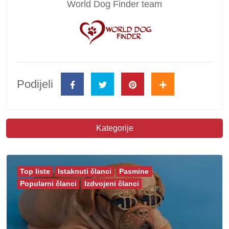
World Dog Finder team
Podijeli
Kategorije
Top liste
Istaknuti članci
Pasmine
Popularni članci
Izdvojeni članci