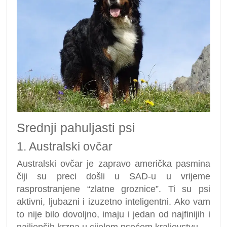
Srednji pahuljasti psi
1. Australski ovčar
Australski ovčar je zapravo američka pasmina
čiji su preci došli u SAD-u u vrijeme
rasprostranjene “zlatne groznice”. Ti su psi
aktivni, ljubazni i izuzetno inteligentni. Ako vam
to nije bilo dovoljno, imaju i jedan od najfinijih i
najljepših krzna u cijelom psećem kraljevstvu.