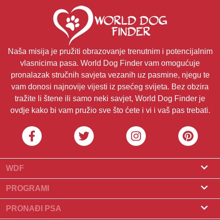
Naša misija je pružiti obrazovanje trenutnim i potencijalnim
vlasnicima pasa. World Dog Finder vam omogućuje
pronalazak stručnih savjeta vezanih uz pasmine, njegu te
vam donosi najnovije vijesti iz psećeg svijeta. Bez obzira
tražite li štene ili samo neki savjet, World Dog Finder je
ovdje kako bi vam pružio sve što ćete i vi i vaš pas trebati.
WDF
O nama
PROGRAMI
Što je World Dog Finder
Program za uzgajivače
PRONAĐI PSA
Koje saveze prihvaćamo?