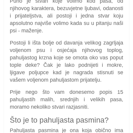
Puno je stvari koje volimo kod pasa, od
njihovog karaktera, bezuvjetne ljubavi, odanosti
i prijateljstva, ali postoji i jedna stvar koju
apsolutno najviše volimo kada su u pitanju naši
psi - maženje.
Postoji li išta bolje od davanja velikog zagrljaja
voljenom psu i osjećaja njihovog toplog,
pahuljastog krzna koje se omota oko vas poput
tople deke? Čak je lako podnijeti i mokre,
ljigave poljupce kad je nagrada stisnuti se
vašem voljenom pahuljastom prijatelju.
Prije nego što vam donesemo popis 15
pahuljastih malih, srednjih i velikih pasa,
moramo nekoliko stvari razjasniti.
Što je to pahuljasta pasmina?
Pahuljasta pasmina je ona koja obično ima