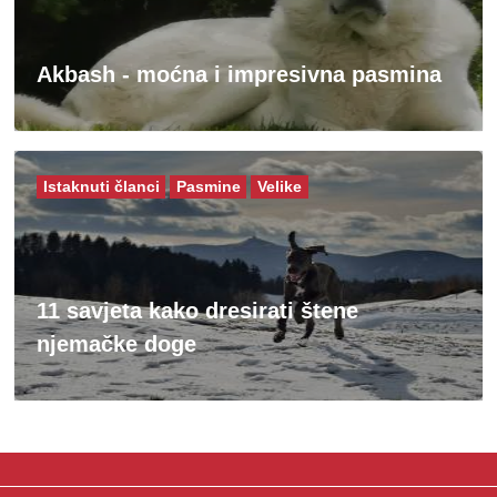
Akbash - moćna i impresivna pasmina
Istaknuti članci
Pasmine
Velike
11 savjeta kako dresirati štene
njemačke doge