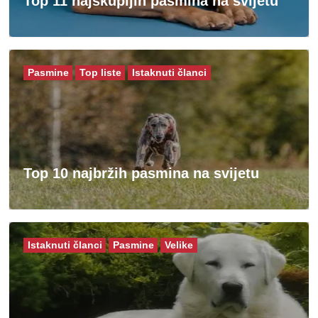
Top 11 najskupljih pasmina na svijetu
Pasmine
Top liste
Istaknuti članci
Top 10 najbržih pasmina na svijetu
Istaknuti članci
Pasmine
Velike