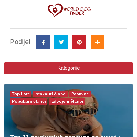
Podijeli
Kategorije
Top liste
Istaknuti članci
Pasmine
Popularni članci
Izdvojeni članci