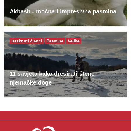
Akbash - moćna i impresivna pasmina
Istaknuti članci
Pasmine
Velike
11 savjeta kako dresirati štene
njemačke doge