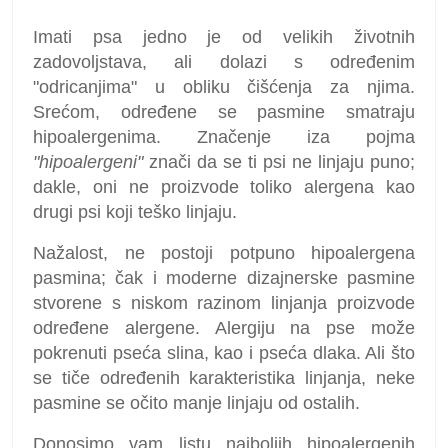
Imati psa jedno je od velikih životnih
zadovoljstava, ali dolazi s određenim
"odricanjima" u obliku čišćenja za njima.
Srećom, određene se pasmine smatraju
hipoalergenima. Značenje iza pojma
"hipoalergeni"
znači da se ti psi ne linjaju puno;
dakle, oni ne proizvode toliko alergena kao
drugi psi koji teško linjaju.
Nažalost, ne postoji potpuno hipoalergena
pasmina; čak i moderne dizajnerske pasmine
stvorene s niskom razinom linjanja proizvode
određene alergene. Alergiju na pse može
pokrenuti pseća slina, kao i pseća dlaka. Ali što
se tiče određenih karakteristika linjanja, neke
pasmine se očito manje linjaju od ostalih.
Donosimo vam listu najboljih hipoalergenih