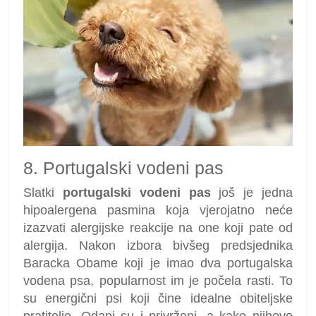
8. Portugalski vodeni pas
Slatki
portugalski vodeni pas
još je jedna
hipoalergena pasmina koja vjerojatno neće
izazvati alergijske reakcije na one koji pate od
alergija. Nakon izbora bivšeg predsjednika
Baracka Obame koji je imao dva portugalska
vodena psa, popularnost im je počela rasti. To
su energični psi koji čine idealne obiteljske
pratitelje. Odani su i privrženi, a kako njihovo