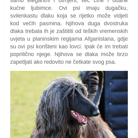
samo elegantni i otmjeni, već čine i odane
kućne ljubimce. Ovi psi imaju dugačku,
svilenkastu dlaku koja se rijetko može vidjeti
kod većih pasmina. Njihova duga dvostruka
dlaka trebala ih je zaštititi od teških vremenskih
uvjeta u planinskim regijama Afganistana, gdje
su ovi psi korišteni kao lovci. Ipak će im trebati
poprilično njege. Njihova se dlaka može brzo
zapetljati ako redovito ne četkate svog psa.