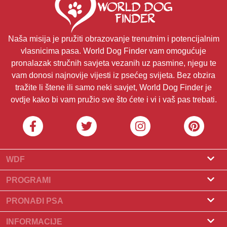
Naša misija je pružiti obrazovanje trenutnim i potencijalnim
vlasnicima pasa. World Dog Finder vam omogućuje
pronalazak stručnih savjeta vezanih uz pasmine, njegu te
vam donosi najnovije vijesti iz psećeg svijeta. Bez obzira
tražite li štene ili samo neki savjet, World Dog Finder je
ovdje kako bi vam pružio sve što ćete i vi i vaš pas trebati.
WDF
O nama
PROGRAMI
Što je World Dog Finder
Program za uzgajivače
PRONAĐI PSA
Koje saveze prihvaćamo?
Program za groomere
Pronađite uzgajivača
INFORMACIJE