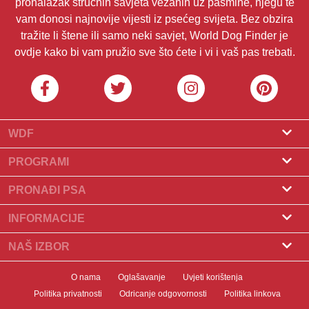
pronalazak stručnih savjeta vezanih uz pasmine, njegu te
vam donosi najnovije vijesti iz psećeg svijeta. Bez obzira
tražite li štene ili samo neki savjet, World Dog Finder je
ovdje kako bi vam pružio sve što ćete i vi i vaš pas trebati.
WDF
O nama
PROGRAMI
Što je World Dog Finder
Program za uzgajivače
PRONAĐI PSA
Koje saveze prihvaćamo?
Program za groomere
Pronađite uzgajivača
INFORMACIJE
Kontakt
Psi na prodaju
Pasmine
NAŠ IZBOR
Naši partneri
Pronađite leglo
Popularni članci
Što učiniti ako vaš pas pojede čokoladu?
Newsletter
O nama
Oglašavanje
Uvjeti korištenja
Udomljavanje pasa
Novosti
10 najboljih pasa za stanove
Politika privatnosti
Odricanje odgovornosti
Politika linkova
Banneri
Pronađite psa