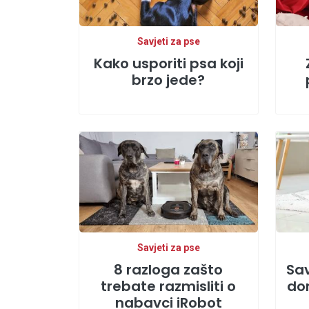
Savjeti za pse
Kako usporiti psa koji
brzo jede?
Savjeti za pse
8 razloga zašto
Sav
trebate razmisliti o
do
nabavci iRobot