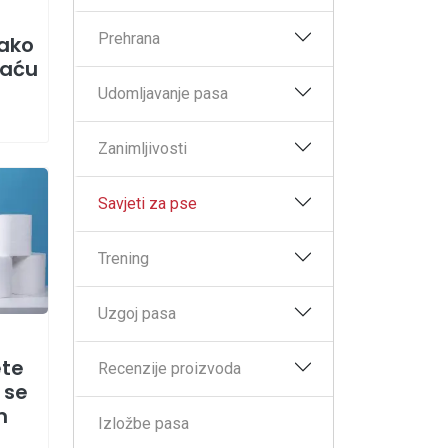
Prehrana
Kako
raću
Udomljavanje pasa
Zanimljivosti
Savjeti za pse
Trening
Uzgoj pasa
ete
Recenzije proizvoda
 se
m
Izložbe pasa