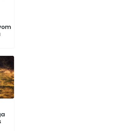
svom
u
ga
s