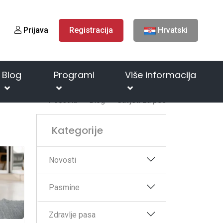
Prijava
Registracija
Hrvatski
Blog
Programi
Više informacija
Početna
Blog
Savjeti za pse
Kategorije
Novosti
Pasmine
Zdravlje pasa