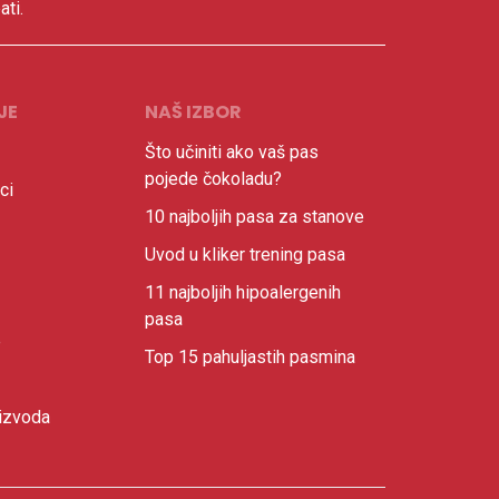
ati.
JE
NAŠ IZBOR
Što učiniti ako vaš pas
pojede čokoladu?
ci
10 najboljih pasa za stanove
Uvod u kliker trening pasa
11 najboljih hipoalergenih
pasa
e
Top 15 pahuljastih pasmina
izvoda