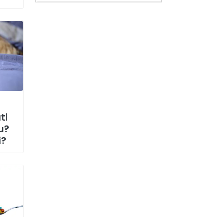
ti
u?
i?