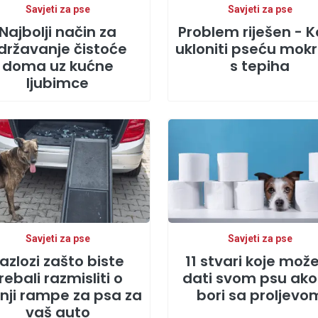
Savjeti za pse
Savjeti za pse
Najbolji način za
Problem riješen - 
državanje čistoće
ukloniti pseću mok
doma uz kućne
s tepiha
ljubimce
Savjeti za pse
Savjeti za pse
azlozi zašto biste
11 stvari koje mož
rebali razmisliti o
dati svom psu ako
nji rampe za psa za
bori sa proljevo
vaš auto