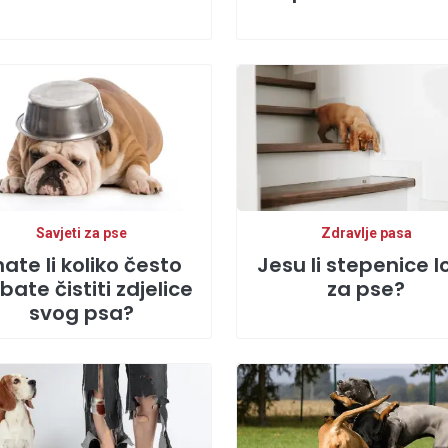
Savjeti za pse
Zdravlje pasa
ate li koliko često
Jesu li stepenice l
bate čistiti zdjelice
za pse?
svog psa?