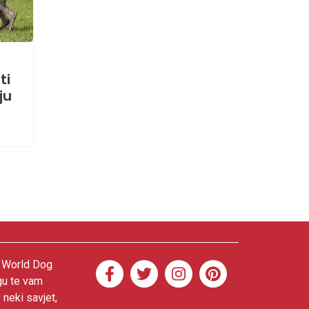
ti
ju
. World Dog
gu te vam
 neki savjet,