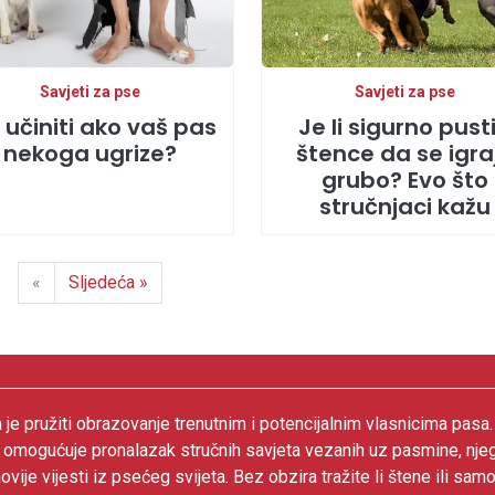
Savjeti za pse
Savjeti za pse
 učiniti ako vaš pas
Je li sigurno pusti
nekoga ugrize?
štence da se igra
grubo? Evo što
stručnjaci kažu
«
Sljedeća »
 je pružiti obrazovanje trenutnim i potencijalnim vlasnicima pasa
 omogućuje pronalazak stručnih savjeta vezanih uz pasmine, nje
ovije vijesti iz psećeg svijeta. Bez obzira tražite li štene ili samo