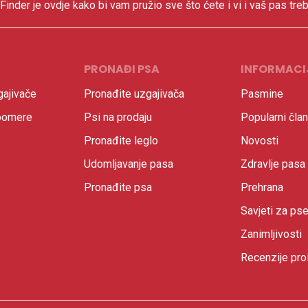
inder je ovdje kako bi vam pružio sve što ćete i vi i vaš pas treb
PRONAĐI PSA
INFORMACI
ajivače
Pronađite uzgajivača
Pasmine
oomere
Psi na prodaju
Popularni član
Pronađite leglo
Novosti
Udomljavanje pasa
Zdravlje pasa
Pronađite psa
Prehrana
Savjeti za ps
Zanimljivosti
Recenzije pro