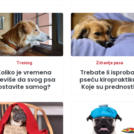
Trening
Zdravlje pasa
Koliko je vremena
Trebate li isproba
eviše da svog psa
pseću kiropraktik
ostavite samog?
Koje su prednost