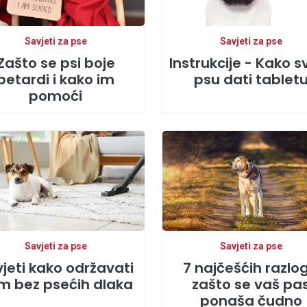
Savjeti za pse
Savjeti za pse
Zašto se psi boje
Instrukcije - Kako 
petardi i kako im
psu dati tablet
pomoći
Savjeti za pse
Savjeti za pse
jeti kako održavati
7 najčešćih razlo
m bez psećih dlaka
zašto se vaš pa
ponaša čudno