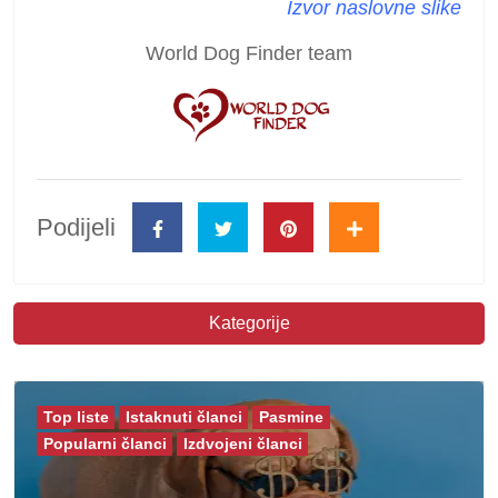
Izvor naslovne slike
World Dog Finder team
Podijeli
Kategorije
Top liste
Istaknuti članci
Pasmine
Popularni članci
Izdvojeni članci