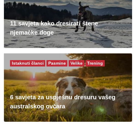
11 savjeta kako dresirati štene
njemačke doge
Istaknuti članci
Pasmine
Velike
Trening
6 savjeta za uspješnu dresuru vašeg
australskog ovčara