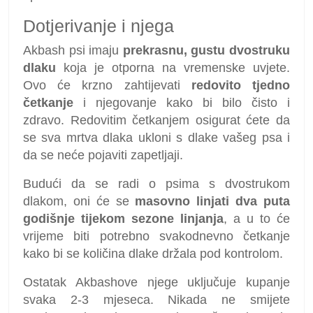
Dotjerivanje i njega
Akbash psi imaju
prekrasnu, gustu dvostruku
dlaku
koja je otporna na vremenske uvjete.
Ovo će krzno zahtijevati
redovito tjedno
četkanje
i njegovanje kako bi bilo čisto i
zdravo. Redovitim četkanjem osigurat ćete da
se sva mrtva dlaka ukloni s dlake vašeg psa i
da se neće pojaviti zapetljaji.
Budući da se radi o psima s dvostrukom
dlakom, oni će se
masovno linjati dva puta
godišnje tijekom sezone linjanja
, a u to će
vrijeme biti potrebno svakodnevno četkanje
kako bi se količina dlake držala pod kontrolom.
Ostatak Akbashove njege uključuje kupanje
svaka 2-3 mjeseca. Nikada ne smijete