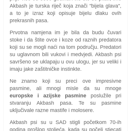
Akbash je turska riječ koja znači "bijela glava",
a to je izraz koji opisuje bijelu dlaku ovih
prekrasnih pasa.
Prvotna namjena im je bila da budu čuvari
stoke i da štite ovce i koze od raznih predatora
koji su se mogli naći na tom području. Predatori
su uglavnom bili vukovi i medvjedi. Akbash psi
savršeno se uklapaju u ovu ulogu, jer su veliki i
imaju jake zaštitničke instinkte.
Ne znamo koji su preci ove impresivne
pasmine, ali mnogi misle da su mnoge
europske i azijske pasmine
poslužile pri
stvaranju Akbash pasa. Te su pasmine
uključivale razne mastife i molosere.
Akbash psi su u SAD stigli početkom 70-ih
godina prošlog stoljeća, kada su počeli stjecati