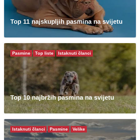
Top 11 najskupljih pasmina na svijetu
Pasmine
Top liste
Istaknuti članci
Top 10 najbržih pasmina na svijetu
Istaknuti članci
Pasmine
Velike