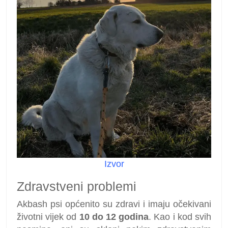
Izvor
Zdravstveni problemi
Akbash psi općenito su zdravi i imaju očekivani
životni vijek od
10 do 12 godina
. Kao i kod svih