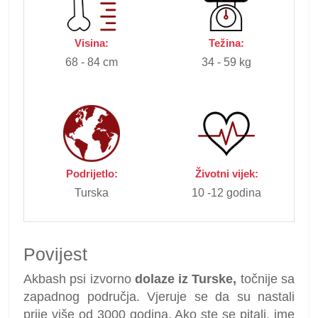
Visina:
Težina:
68 - 84 cm
34 - 59 kg
Podrijetlo:
Životni vijek:
Turska
10 -12 godina
Povijest
Akbash psi izvorno
dolaze iz Turske,
točnije sa
zapadnog područja. Vjeruje se da su nastali
prije više od 3000 godina. Ako ste se pitali, ime