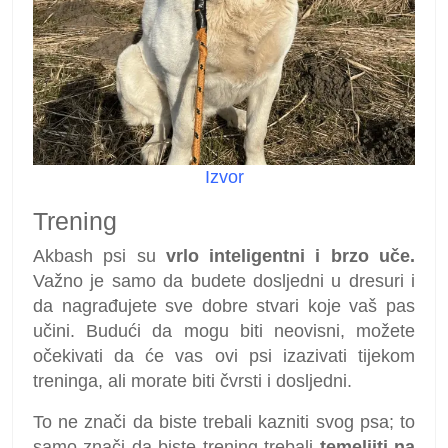
Izvor
Trening
Akbash psi su
vrlo inteligentni i brzo uče.
Važno je samo da budete dosljedni u dresuri i
da nagrađujete sve dobre stvari koje vaš pas
učini. Budući da mogu biti neovisni, možete
očekivati da će vas ovi psi izazivati tijekom
treninga, ali morate biti čvrsti i dosljedni.
To ne znači da biste trebali kazniti svog psa; to
samo znači da biste trening trebali
temeljiti na