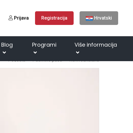
Prijava
Registracija
Hrvatski
Blog
Programi
Više informacija
Početna
Pasmine pasa
Newfoundland