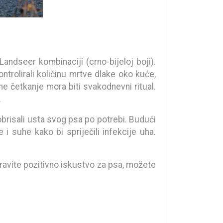
andseer kombinaciji (crno-bijeloj boji).
ntrolirali količinu mrtve dlake oko kuće,
eme četkanje mora biti svakodnevni ritual.
.
 obrisali usta svog psa po potrebi. Budući
e i suhe kako bi spriječili infekcije uha.
pravite pozitivno iskustvo za psa, možete