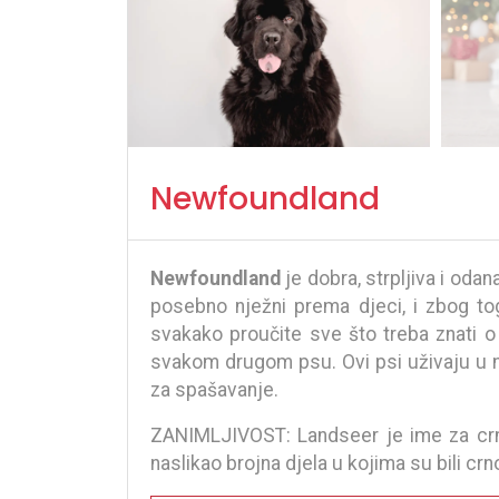
Newfoundland
Newfoundland
je dobra, strpljiva i odan
posebno nježni prema djeci, i zbog tog
svakako proučite sve što treba znati o 
svakom drugom psu. Ovi psi uživaju u mn
za spašavanje.
ZANIMLJIVOST: Landseer je ime za crno
naslikao brojna djela u kojima su bili crn