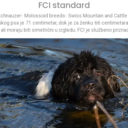
FCI standard
 Schnauzer- Molossoid breeds- Swiss Mountain and Cattle 
kog psa je 71 centimetar, dok je za ženku 66 centimetara.
 ali moraju biti simetrični u izgledu. FCI je službeno priz