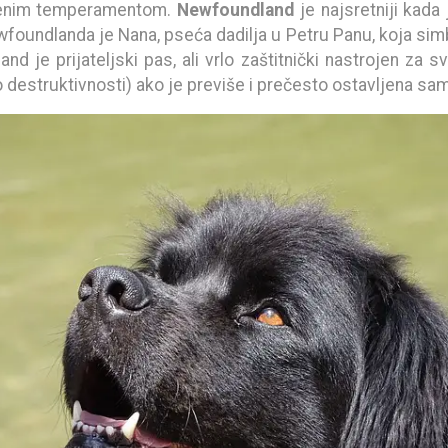
irenim temperamentom.
Newfoundland
je najsretniji kada
wfoundlanda je Nana, pseća dadilja u Petru Panu, koja simb
d je prijateljski pas, ali vrlo zaštitnički nastrojen za s
 destruktivnosti) ako je previše i prečesto ostavljena sa