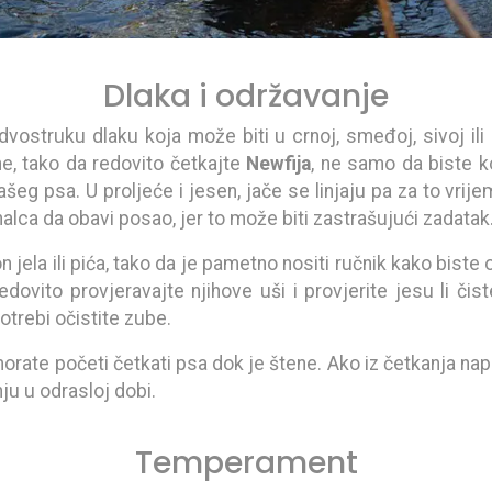
Dlaka i održavanje
vostruku dlaku koja može biti u crnoj, smeđoj, sivoj ili L
e, tako da redovito četkajte
Newfija
, ne samo da biste ko
 vašeg psa. U proljeće i jesen, jače se linjaju pa za to vrij
alca da obavi posao, jer to može biti zastrašujući zadatak
 jela ili pića, tako da je pametno nositi ručnik kako biste
edovito provjeravajte njihove uši i provjerite jesu li čist
otrebi očistite zube.
morate početi četkati psa dok je štene. Ako iz četkanja na
nju u odrasloj dobi.
Temperament