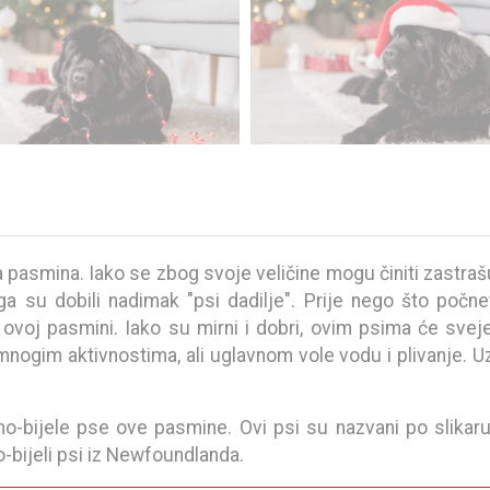
a pasmina. Iako se zbog svoje veličine mogu činiti zastrašuj
a su dobili nadimak "psi dadilje". Prije nego što počne
ovoj pasmini. Iako su mirni i dobri, ovim psima će svejedn
ogim aktivnostima, ali uglavnom vole vodu i plivanje. Uz 
-bijele pse ove pasmine. Ovi psi su nazvani po slikaru,
o-bijeli psi iz Newfoundlanda.