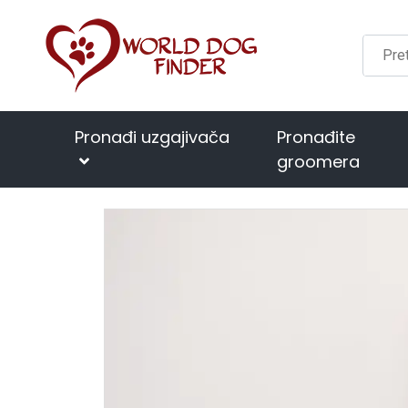
Pronađi uzgajivača
Pronađite
groomera