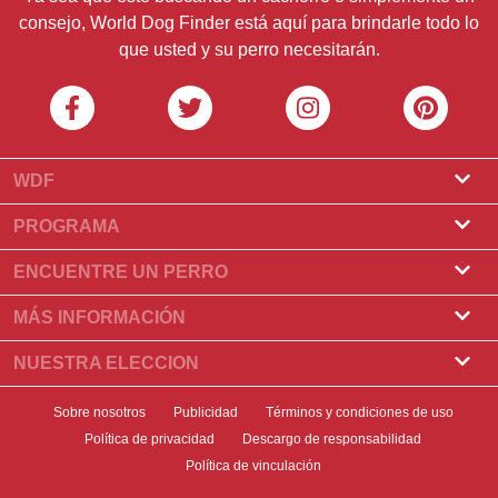
consejo, World Dog Finder está aquí para brindarle todo lo
que usted y su perro necesitarán.
WDF
Sobre nosotros
PROGRAMA
¿Qué es World Dog Finder?
Programa de criadores
ENCUENTRE UN PERRO
¿Qué asociaciones aceptamos?
Programa para peluqueros
Encontrar un criadero
MÁS INFORMACIÓN
Contacto
Compre un perro
Razas
NUESTRA ELECCION
Nuestros socios
Encontrar una camada
Historias destacadas
¿Qué hacer si su perro come chocolate?
Boletin informativo
Sobre nosotros
Publicidad
Términos y condiciones de uso
Adopte un perro
Novedades
Los 10 mejores perros para elegir para vivir en un
Política de privacidad
Descargo de responsabilidad
Banners
Encuentre un perro
apartamento
Salud del perro
Política de vinculación
Insignias