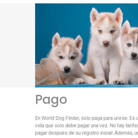
Pago
En World Dog Finder, solo paga para unirse. Es u
vida que solo debe pagar una vez. No hay tarif
pagar después de su registro inicial. Además, un