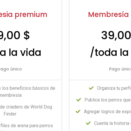
sia premium
Membresía 
9,00 $
39,00
a la vida
/toda la
Pago único
Pago únic
s los beneficios básicos de
Organiza tu perfi
membresía
Publica los perros qu
 de criadero de World Dog
Agregar logros de exp
Finder
Cuenta la historia 
files de arena para perros