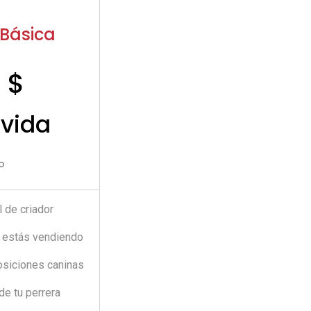
Básica
 $
 vida
o
l de criador
e estás vendiendo
osiciones caninas
de tu perrera