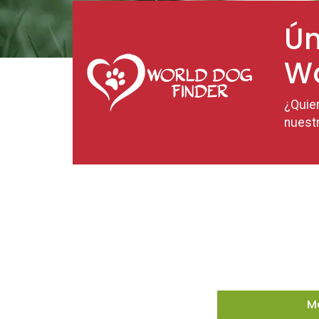
Ún
Wo
¿Quie
nuestr
M