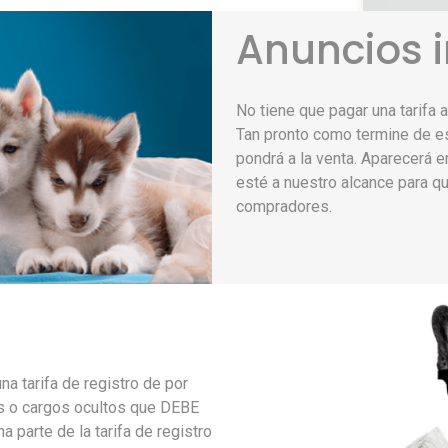
Anuncios i
No tiene que pagar una tarifa 
Tan pronto como termine de esc
pondrá a la venta. Aparecerá e
esté a nuestro alcance para q
compradores.
na tarifa de registro de por
as o cargos ocultos que DEBE
a parte de la tarifa de registro