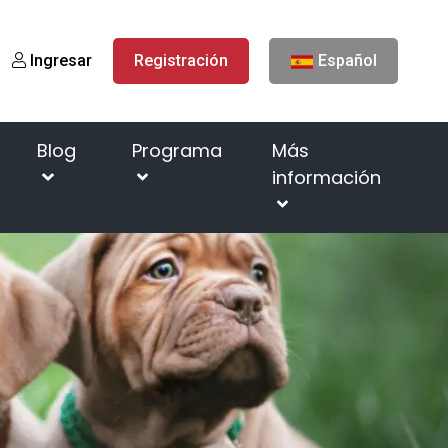
Ingresar
Registración
Español
Blog
Programa
Más
información
Página de inicio
Programa de criadores