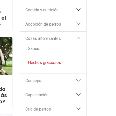
Comida y nutrición
s
 el
o
Adopción de perros
Cosas interesantes
Sabías
Hechos graciosos
Consejos
ído
más
Capacitación
o?
Cría de perros