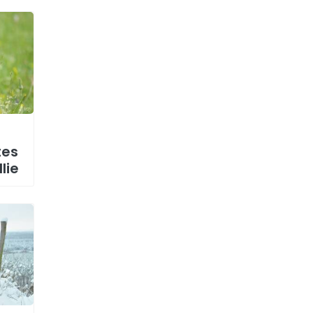
tes
lie