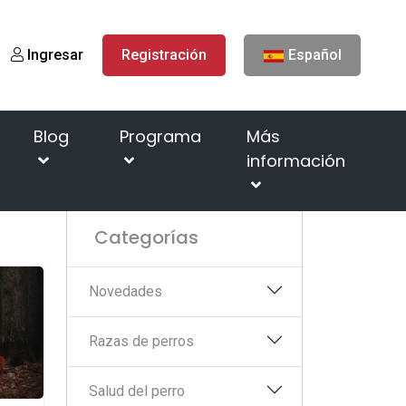
Ingresar
Registración
Español
Blog
Programa
Más
información
Página de inicio
Blog
Hechos graciosos
Categorías
Novedades
Razas de perros
Salud del perro