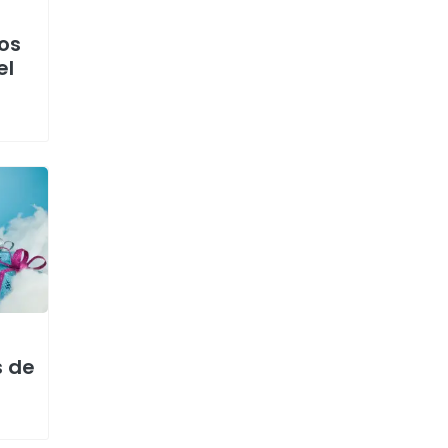
os
el
s de