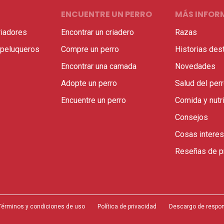
ENCUENTRE UN PERRO
MÁS INFOR
riadores
Encontrar un criadero
Razas
 peluqueros
Compre un perro
Historias des
Encontrar una camada
Novedades
Adopte un perro
Salud del per
Encuentre un perro
Comida y nutr
Consejos
Cosas intere
Reseñas de p
Términos y condiciones de uso
Política de privacidad
Descargo de respon