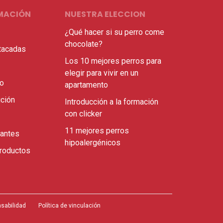
MACIÓN
NUESTRA ELECCION
¿Qué hacer si su perro come
chocolate?
tacadas
Los 10 mejores perros para
elegir para vivir en un
ro
apartamento
ición
Introducción a la formación
con clicker
11 mejores perros
santes
hipoalergénicos
roductos
sabilidad
Política de vinculación