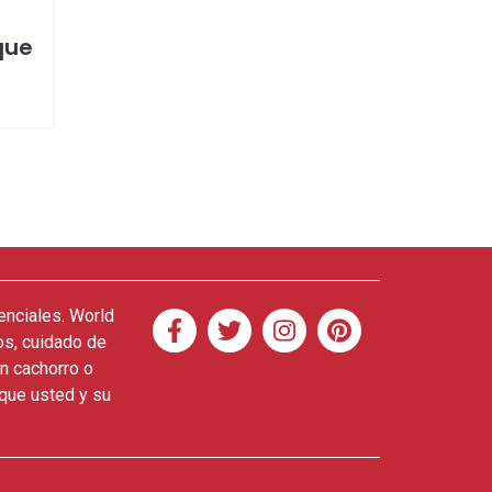
que
enciales. World
os, cuidado de
n cachorro o
 que usted y su