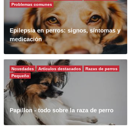
Problemas comunes
Epilepsia en perros: signos, síntomas y
medicación
Novedades
Artículos destacados
Razas de perros
Pequeño
Papillon - todo sobre la raza de perro