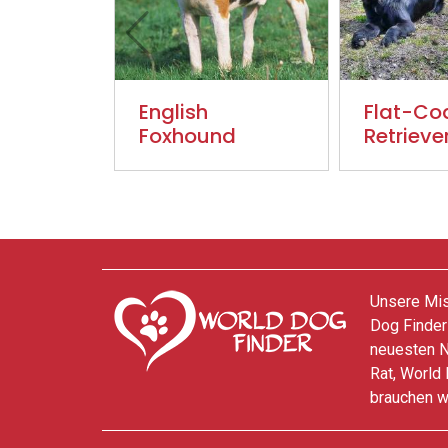
English
Flat-Co
Foxhound
Retrieve
Unsere Miss
Dog Finder
neuesten N
Rat, World 
brauchen w