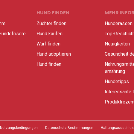
HUND FINDEN
MEHR INFO
amm
Züchter finden
Hunderassen
Hundefrisöre
Hund kaufen
Top-Geschich
Wurf finden
Neuigkeiten
Hund adoptieren
Gesundheit d
Hund finden
Nahrungsmitte
ernährung
Hundetipps
Interessante 
Produktrezen
Nutzungsbedingungen
Datenschutz-Bestimmungen
Haftungsausschlus